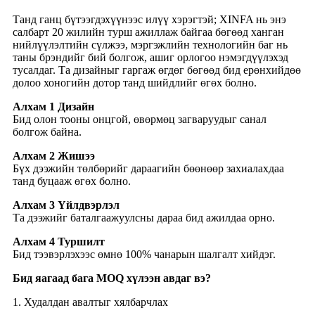
Танд ганц бүтээгдэхүүнээс илүү хэрэгтэй; XINFA нь энэ
салбарт 20 жилийн турш ажиллаж байгаа бөгөөд ханган
нийлүүлэлтийн сүлжээ, мэргэжлийн технологийн баг нь
таны брэндийг бий болгож, ашиг орлогоо нэмэгдүүлэхэд
тусалдаг. Та дизайныг гаргаж өгдөг бөгөөд бид ерөнхийдөө
долоо хоногийн дотор танд шийдлийг өгөх болно.
Алхам 1 Дизайн
Бид олон тооны онцгой, өвөрмөц загваруудыг санал
болгож байна.
Алхам 2 Жишээ
Бүх дээжийн төлбөрийг дараагийн бөөнөөр захиалахдаа
танд буцааж өгөх болно.
Алхам 3 Үйлдвэрлэл
Та дээжийг баталгаажуулсны дараа бид ажилдаа орно.
Алхам 4 Туршилт
Бид тээвэрлэхээс өмнө 100% чанарын шалгалт хийдэг.
Бид яагаад бага MOQ хүлээн авдаг вэ?
1. Худалдан авалтыг хялбарчлах