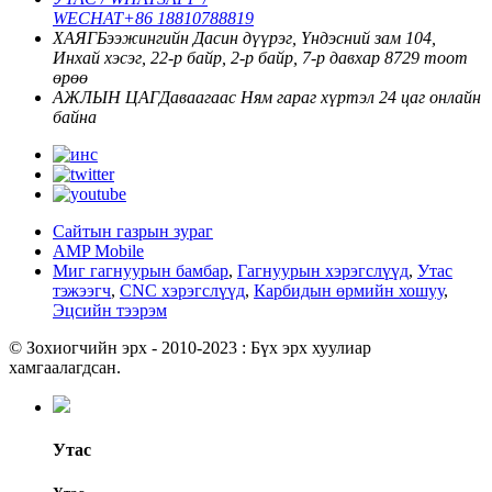
WECHAT
+86 18810788819
ХАЯГ
Бээжингийн Дасин дүүрэг, Үндэсний зам 104,
Инхай хэсэг, 22-р байр, 2-р байр, 7-р давхар 8729 тоот
өрөө
АЖЛЫН ЦАГ
Даваагаас Ням гараг хүртэл
24 цаг онлайн
байна
Сайтын газрын зураг
AMP Mobile
Миг гагнуурын бамбар
,
Гагнуурын хэрэгслүүд
,
Утас
тэжээгч
,
CNC хэрэгслүүд
,
Карбидын өрмийн хошуу
,
Эцсийн тээрэм
© Зохиогчийн эрх - 2010-2023 : Бүх эрх хуулиар
хамгаалагдсан.
Утас