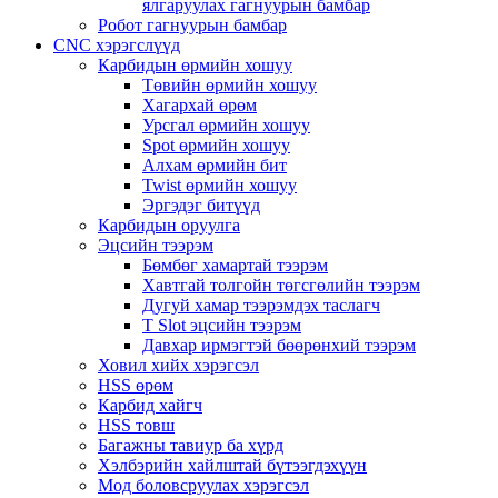
ялгаруулах гагнуурын бамбар
Робот гагнуурын бамбар
CNC хэрэгслүүд
Карбидын өрмийн хошуу
Төвийн өрмийн хошуу
Хагархай өрөм
Урсгал өрмийн хошуу
Spot өрмийн хошуу
Алхам өрмийн бит
Twist өрмийн хошуу
Эргэдэг битүүд
Карбидын оруулга
Эцсийн тээрэм
Бөмбөг хамартай тээрэм
Хавтгай толгойн төгсгөлийн тээрэм
Дугуй хамар тээрэмдэх таслагч
T Slot эцсийн тээрэм
Давхар ирмэгтэй бөөрөнхий тээрэм
Ховил хийх хэрэгсэл
HSS өрөм
Карбид хайгч
HSS товш
Багажны тавиур ба хүрд
Хэлбэрийн хайлштай бүтээгдэхүүн
Мод боловсруулах хэрэгсэл