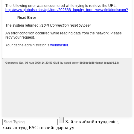
Хайлт хийхийн тулд enter,
хаахын тулд ESC товчийг дарна уу