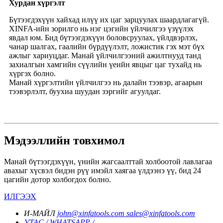
Хурдан хүргэлт
Бүтээгдэхүүн хайхад илүү их цаг зарцуулах шаардлагагүй.
XINFA-ийн зорилго нь нэг цэгийн үйлчилгээ үзүүлэх
явдал юм. Бид бүтээгдэхүүн боловсруулах, үйлдвэрлэх,
чанар шалгах, гаалийн бүрдүүлэлт, ложистик гэх мэт бүх
ажлыг хариуцдаг. Манай үйлчилгээний ажилтнууд танд
захиалгын хамгийн сүүлийн үеийн явцыг цаг тухайд нь
хүргэх болно.
Манай хүргэлтийн үйлчилгээ нь далайн тээвэр, агаарын
тээвэрлэлт, буухиа шуудан зэргийг агуулдаг.
Мэдээллийн товхимол
Манай бүтээгдэхүүн, үнийн жагсаалттай холбоотой лавлагаа
авахыг хүсвэл бидэн рүү имэйл хаягаа үлдээнэ үү, бид 24
цагийн дотор холбогдох болно.
ИЛГЭЭХ
И-МАЙЛ
john@xinfatools.com
sales@xinfatools.com
УТАС / WHATSAPP /