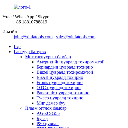
Утас / WhatsApp / Skype
+86 18810788819
И-мэйл
john@xinfatools.com
sales@xinfatools.com
Гэр
Гагнуур ба зүсэх
Миг гагнуурын бамбар
Америкийн цувралд тохиромжтой
Бернардын цувралд тохирно
Binzel цувралд тохиромжтой
ESAB цувралд тохирно
Fronis цувралд тохирно
OTC цувралд тохирно
Panasonic цувралд тохирно
Tweco цувралд тохирно
Миг дамар буу
Плазм огтлох бамбар
AG60 SG55
Бусад
P80 цуврал