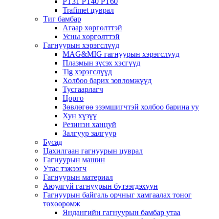
PT31 PT40 PT60
Trafimet цуврал
Тиг бамбар
Агаар хөргөлттэй
Усны хөргөлттэй
Гагнуурын хэрэгслүүд
MAG&MIG гагнуурын хэрэгслүүд
Плазмын зүсэх хэсгүүд
Tig хэрэгслүүд
Холбоо барих зөвлөмжүүд
Тусгаарлагч
Цорго
Зөвлөгөө эзэмшигчтэй холбоо барина уу
Хун хүзүү
Резинэн ханцуй
Залгуур залгуур
Бусад
Цахилгаан гагнуурын цуврал
Гагнуурын машин
Утас тэжээгч
Гагнуурын материал
Аюулгүй гагнуурын бүтээгдэхүүн
Гагнуурын байгаль орчныг хамгаалах тоног
төхөөрөмж
Яндангийн гагнуурын бамбар утаа