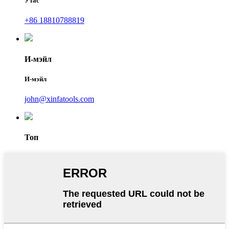
Утас
+86 18810788819
И-мэйл
И-мэйл
john@xinfatools.com
Топ