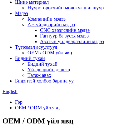
Шинэ материал
Нүүрстөрөгчийн молекул шигшүүр
Мэдээ
Компанийн мэдээ
Аж үйлдвэрийн мэдээ
CNC хэрэгслийн мэдээ
Гагнуур ба зүсэх мэдээ
Азотын үйлдвэрлэлийн мэдээ
Түгээмэл асуултууд
OEM / ODM үйл явц
Бидний тухай
Бидний тухай
Үйлдвэрийн дэлгэц
Татаж авах
Бидэнтэй холбоо барина уу
English
Гэр
OEM / ODM үйл явц
OEM / ODM үйл явц