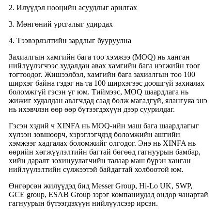
2. Илүүдэл нөөцийн асуудлыг арилгах
3. Мөнгөний урсгалыг удирдах
4. Тээвэрлэлтийн зардлыг бууруулна
Захиалгын хамгийн бага тоо хэмжээ (MOQ) нь ханган
нийлүүлэгчээс худалдан авах хамгийн бага нэгжийн тоог
тогтоодог. Жишээлбэл, хамгийн бага захиалгын тоо 100
ширхэг байна гэдэг нь та 100 ширхэгээс доошгүй захиалах
боломжгүй гэсэн үг юм. Тиймээс, MOQ шаардлага нь
жижиг худалдан авагчдад саад болж магадгүй, ялангуяа энэ
нь ихэвчлэн өөр өөр бүтээгдэхүүн дээр суурилдаг.
Гэсэн хэдий ч XINFA нь MOQ-ийн маш бага шаардлагыг
хүлээн зөвшөөрч, хэрэглэгчдэд боломжийн ашгийн
хэмжээг хадгалах боломжийг олгодог. Энэ нь XINFA нь
өөрийн хөгжүүлэлтийн багтай бөгөөд гагнуурын бамбар,
хийн даралт зохицуулагчийн талаар маш бүрэн ханган
нийлүүлэлтийн сүлжээтэй байдагтай холбоотой юм.
Өнгөрсөн жилүүдэд бид Messer Group, Hi-Lo UK, SWP,
GCE group, ESAB Group зэрэг компаниудад өндөр чанартай
гагнуурын бүтээгдэхүүн нийлүүлсээр ирсэн.