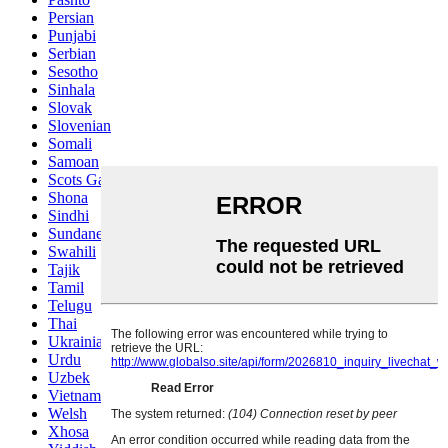
Persian
Punjabi
Serbian
Sesotho
Sinhala
Slovak
Slovenian
Somali
Samoan
Scots Gaelic
Shona
Sindhi
Sundanese
Swahili
Tajik
Tamil
Telugu
Thai
Ukrainian
Urdu
Uzbek
Vietnamese
Welsh
Xhosa