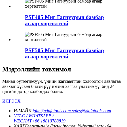
PSF405 Миг Гагнуурын бамбар
агаар хөргөлттэй
PSF505 Миг Гагнуурын бамбар
агаар хөргөлттэй
Мэдээллийн товхимол
Манай бүтээгдэхүүн, үнийн жагсаалттай холбоотой лавлагаа
авахыг хүсвэл бидэн рүү имэйл хаягаа үлдээнэ үү, бид 24
цагийн дотор холбогдох болно.
ИЛГЭЭХ
И-МАЙЛ
john@xinfatools.com
sales@xinfatools.com
УТАС / WHATSAPP /
WECHAT
+86 18810788819
ХАЯГ
Бээжингийн Дасин дүүрэг, Үндэсний зам 104,