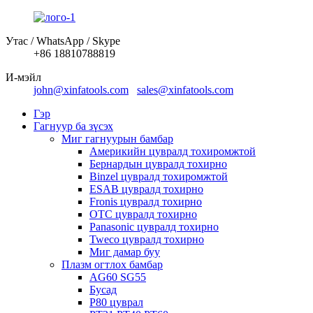
Утас / WhatsApp / Skype
+86 18810788819
И-мэйл
john@xinfatools.com
sales@xinfatools.com
Гэр
Гагнуур ба зүсэх
Миг гагнуурын бамбар
Америкийн цувралд тохиромжтой
Бернардын цувралд тохирно
Binzel цувралд тохиромжтой
ESAB цувралд тохирно
Fronis цувралд тохирно
OTC цувралд тохирно
Panasonic цувралд тохирно
Tweco цувралд тохирно
Миг дамар буу
Плазм огтлох бамбар
AG60 SG55
Бусад
P80 цуврал