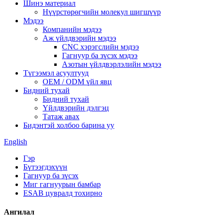
Шинэ материал
Нүүрстөрөгчийн молекул шигшүүр
Мэдээ
Компанийн мэдээ
Аж үйлдвэрийн мэдээ
CNC хэрэгслийн мэдээ
Гагнуур ба зүсэх мэдээ
Азотын үйлдвэрлэлийн мэдээ
Түгээмэл асуултууд
OEM / ODM үйл явц
Бидний тухай
Бидний тухай
Үйлдвэрийн дэлгэц
Татаж авах
Бидэнтэй холбоо барина уу
English
Гэр
Бүтээгдэхүүн
Гагнуур ба зүсэх
Миг гагнуурын бамбар
ESAB цувралд тохирно
Ангилал