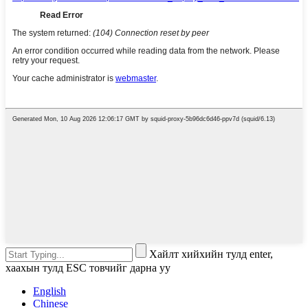
Хайлт хийхийн тулд enter,
хаахын тулд ESC товчийг дарна уу
English
Chinese