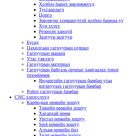
Холбоо барих зөвлөмжүүд
Тусгаарлагч
Цорго
Зөвлөгөө эзэмшигчтэй холбоо барина уу
Хун хүзүү
Резинэн ханцуй
Залгуур залгуур
Бусад
Цахилгаан гагнуурын цуврал
Гагнуурын машин
Утас тэжээгч
Гагнуурын материал
Гагнуурын байгаль орчныг хамгаалах тоног
төхөөрөмж
Яндангийн гагнуурын бамбар утаа
ялгаруулах гагнуурын бамбар
Робот гагнуурын бамбар
CNC хэрэгслүүд
Карбидын өрмийн хошуу
Төвийн өрмийн хошуу
Хагархай өрөм
Урсгал өрмийн хошуу
Spot өрмийн хошуу
Алхам өрмийн бит
Twist өрмийн хошуу