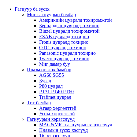
Гагнуур ба зүсэх
Миг гагнуурын бамбар
Америкийн цувралд тохиромжтой
Бернардын цувралд тохирно
Binzel цувралд тохиромжтой
ESAB цувралд тохирно
Fronis цувралд тохирно
OTC цувралд тохирно
Panasonic цувралд тохирно
Tweco цувралд тохирно
Миг дамар буу
Плазм огтлох бамбар
AG60 SG55
Бусад
P80 цуврал
PT31 PT40 PT60
Trafimet цуврал
Тиг бамбар
Агаар хөргөлттэй
Усны хөргөлттэй
Гагнуурын хэрэгслүүд
MAG&MIG гагнуурын хэрэгслүүд
Плазмын зүсэх хэсгүүд
Tig хэрэгслүүд