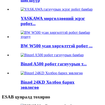
шигшүүр
YASKAWA мөргөлдөөний эсрэг
робот...
BW W500 усан хөргөлттэй робот ...
Binzel A500 робот гагнуурын т...
Binzel 24KD Холбоо барих
зөвлөгөө
ESAB цувралд тохирно