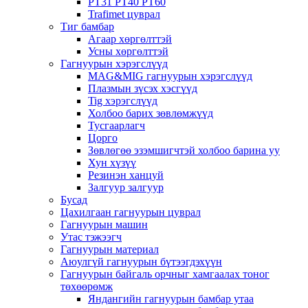
PT31 PT40 PT60
Trafimet цуврал
Тиг бамбар
Агаар хөргөлттэй
Усны хөргөлттэй
Гагнуурын хэрэгслүүд
MAG&MIG гагнуурын хэрэгслүүд
Плазмын зүсэх хэсгүүд
Tig хэрэгслүүд
Холбоо барих зөвлөмжүүд
Тусгаарлагч
Цорго
Зөвлөгөө эзэмшигчтэй холбоо барина уу
Хун хүзүү
Резинэн ханцуй
Залгуур залгуур
Бусад
Цахилгаан гагнуурын цуврал
Гагнуурын машин
Утас тэжээгч
Гагнуурын материал
Аюулгүй гагнуурын бүтээгдэхүүн
Гагнуурын байгаль орчныг хамгаалах тоног
төхөөрөмж
Яндангийн гагнуурын бамбар утаа