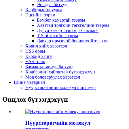
Эргэдэг битүүд
Карбидын оруулга
Эцсийн тээрэм
Бөмбөг хамартай тээрэм
Хавтгай толгойн төгсгөлийн тээрэм
Дугуй хамар тээрэмдэх таслагч
T Slot эцсийн тээрэм
Давхар ирмэгтэй бөөрөнхий тээрэм
Ховил хийх хэрэгсэл
HSS өрөм
Карбид хайгч
HSS товш
Багажны тавиур ба хүрд
Хэлбэрийн хайлштай бүтээгдэхүүн
Мод боловсруулах хэрэгсэл
Шинэ материал
Нүүрстөрөгчийн молекул шигшүүр
Онцлох бүтээгдэхүүн
Нүүрстөрөгчийн молекул