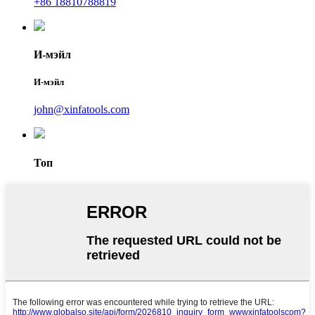
+86 18810788819
И-мэйл
И-мэйл
john@xinfatools.com
Топ