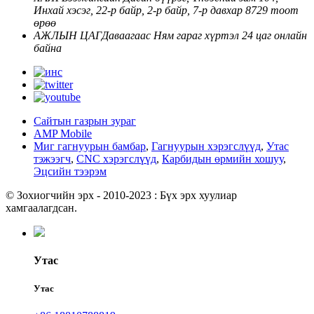
Инхай хэсэг, 22-р байр, 2-р байр, 7-р давхар 8729 тоот
өрөө
АЖЛЫН ЦАГ
Даваагаас Ням гараг хүртэл
24 цаг онлайн
байна
Сайтын газрын зураг
AMP Mobile
Миг гагнуурын бамбар
,
Гагнуурын хэрэгслүүд
,
Утас
тэжээгч
,
CNC хэрэгслүүд
,
Карбидын өрмийн хошуу
,
Эцсийн тээрэм
© Зохиогчийн эрх - 2010-2023 : Бүх эрх хуулиар
хамгаалагдсан.
Утас
Утас