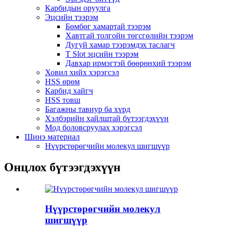
Карбидын оруулга
Эцсийн тээрэм
Бөмбөг хамартай тээрэм
Хавтгай толгойн төгсгөлийн тээрэм
Дугуй хамар тээрэмдэх таслагч
T Slot эцсийн тээрэм
Давхар ирмэгтэй бөөрөнхий тээрэм
Ховил хийх хэрэгсэл
HSS өрөм
Карбид хайгч
HSS товш
Багажны тавиур ба хүрд
Хэлбэрийн хайлштай бүтээгдэхүүн
Мод боловсруулах хэрэгсэл
Шинэ материал
Нүүрстөрөгчийн молекул шигшүүр
Онцлох бүтээгдэхүүн
Нүүрстөрөгчийн молекул
шигшүүр