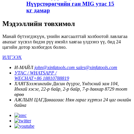
Нүүрстөрөгчийн ган MIG утас 15
кг дамар
Мэдээллийн товхимол
Манай бүтээгдэхүүн, үнийн жагсаалттай холбоотой лавлагаа
авахыг хүсвэл бидэн рүү имэйл хаягаа үлдээнэ үү, бид 24
цагийн дотор холбогдох болно.
ИЛГЭЭХ
И-МАЙЛ
john@xinfatools.com
sales@xinfatools.com
УТАС / WHATSAPP /
WECHAT
+86 18810788819
ХАЯГ
Бээжингийн Дасин дүүрэг, Үндэсний зам 104,
Инхай хэсэг, 22-р байр, 2-р байр, 7-р давхар 8729 тоот
өрөө
АЖЛЫН ЦАГ
Даваагаас Ням гараг хүртэл
24 цаг онлайн
байна