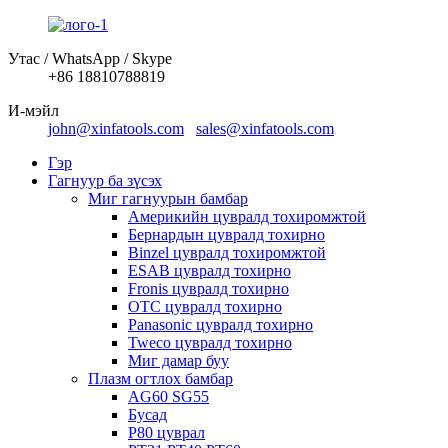
Утас / WhatsApp / Skype
+86 18810788819
И-мэйл
john@xinfatools.com
sales@xinfatools.com
Гэр
Гагнуур ба зүсэх
Миг гагнуурын бамбар
Америкийн цувралд тохиромжтой
Бернардын цувралд тохирно
Binzel цувралд тохиромжтой
ESAB цувралд тохирно
Fronis цувралд тохирно
OTC цувралд тохирно
Panasonic цувралд тохирно
Tweco цувралд тохирно
Миг дамар буу
Плазм огтлох бамбар
AG60 SG55
Бусад
P80 цуврал