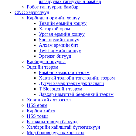
ялгаруулах гагнуурын бамбар
Робот гагнуурын бамбар
CNC хэрэгслүүд
Карбидын өрмийн хошуу
Төвийн өрмийн хошуу
Хагархай өрөм
Урсгал өрмийн хошуу
Spot өрмийн хошуу
Алхам өрмийн бит
Twist өрмийн хошуу
Эргэдэг битүүд
Карбидын оруулга
Эцсийн тээрэм
Бөмбөг хамартай тээрэм
Хавтгай толгойн төгсгөлийн тээрэм
Дугуй хамар тээрэмдэх таслагч
T Slot эцсийн тээрэм
Давхар ирмэгтэй бөөрөнхий тээрэм
Ховил хийх хэрэгсэл
HSS өрөм
Карбид хайгч
HSS товш
Багажны тавиур ба хүрд
Хэлбэрийн хайлштай бүтээгдэхүүн
Мод боловсруулах хэрэгсэл