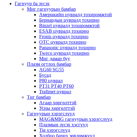
Гагнуур ба зүсэх
Миг гагнуурын бамбар
Америкийн цувралд тохиромжтой
Бернардын цувралд тохирно
Binzel цувралд тохиромжтой
ESAB цувралд тохирно
Fronis цувралд тохирно
OTC цувралд тохирно
Panasonic цувралд тохирно
Tweco цувралд тохирно
Миг дамар буу
Плазм огтлох бамбар
AG60 SG55
Бусад
P80 цуврал
PT31 PT40 PT60
Trafimet цуврал
Тиг бамбар
Агаар хөргөлттэй
Усны хөргөлттэй
Гагнуурын хэрэгслүүд
MAG&MIG гагнуурын хэрэгслүүд
Плазмын зүсэх хэсгүүд
Tig хэрэгслүүд
Холбоо барих зөвлөмжүүд