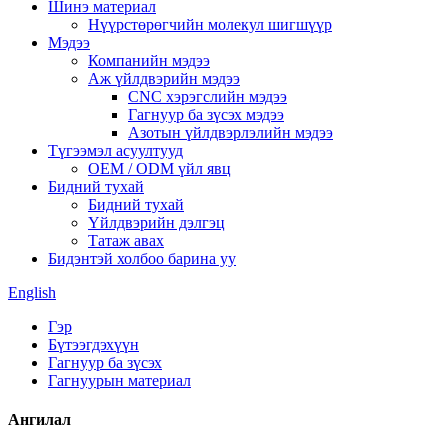
Шинэ материал
Нүүрстөрөгчийн молекул шигшүүр
Мэдээ
Компанийн мэдээ
Аж үйлдвэрийн мэдээ
CNC хэрэгслийн мэдээ
Гагнуур ба зүсэх мэдээ
Азотын үйлдвэрлэлийн мэдээ
Түгээмэл асуултууд
OEM / ODM үйл явц
Бидний тухай
Бидний тухай
Үйлдвэрийн дэлгэц
Татаж авах
Бидэнтэй холбоо барина уу
English
Гэр
Бүтээгдэхүүн
Гагнуур ба зүсэх
Гагнуурын материал
Ангилал