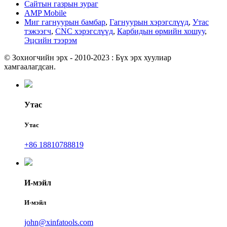
Сайтын газрын зураг
AMP Mobile
Миг гагнуурын бамбар
,
Гагнуурын хэрэгслүүд
,
Утас
тэжээгч
,
CNC хэрэгслүүд
,
Карбидын өрмийн хошуу
,
Эцсийн тээрэм
© Зохиогчийн эрх - 2010-2023 : Бүх эрх хуулиар
хамгаалагдсан.
Утас
Утас
+86 18810788819
И-мэйл
И-мэйл
john@xinfatools.com