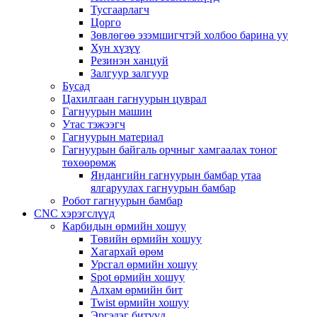
Тусгаарлагч
Цорго
Зөвлөгөө эзэмшигчтэй холбоо барина уу
Хун хүзүү
Резинэн ханцуй
Залгуур залгуур
Бусад
Цахилгаан гагнуурын цуврал
Гагнуурын машин
Утас тэжээгч
Гагнуурын материал
Гагнуурын байгаль орчныг хамгаалах тоног
төхөөрөмж
Яндангийн гагнуурын бамбар утаа
ялгаруулах гагнуурын бамбар
Робот гагнуурын бамбар
CNC хэрэгслүүд
Карбидын өрмийн хошуу
Төвийн өрмийн хошуу
Хагархай өрөм
Урсгал өрмийн хошуу
Spot өрмийн хошуу
Алхам өрмийн бит
Twist өрмийн хошуу
Эргэдэг битүүд