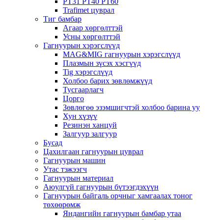
PT31 PT40 PT60
Trafimet цуврал
Тиг бамбар
Агаар хөргөлттэй
Усны хөргөлттэй
Гагнуурын хэрэгслүүд
MAG&MIG гагнуурын хэрэгслүүд
Плазмын зүсэх хэсгүүд
Tig хэрэгслүүд
Холбоо барих зөвлөмжүүд
Тусгаарлагч
Цорго
Зөвлөгөө эзэмшигчтэй холбоо барина уу
Хун хүзүү
Резинэн ханцуй
Залгуур залгуур
Бусад
Цахилгаан гагнуурын цуврал
Гагнуурын машин
Утас тэжээгч
Гагнуурын материал
Аюулгүй гагнуурын бүтээгдэхүүн
Гагнуурын байгаль орчныг хамгаалах тоног
төхөөрөмж
Яндангийн гагнуурын бамбар утаа