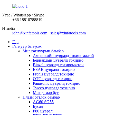
Утас / WhatsApp / Skype
+86 18810788819
И-мэйл
john@xinfatools.com
sales@xinfatools.com
Гэр
Гагнуур ба зүсэх
Миг гагнуурын бамбар
Америкийн цувралд тохиромжтой
Бернардын цувралд тохирно
Binzel цувралд тохиромжтой
ESAB цувралд тохирно
Fronis цувралд тохирно
OTC цувралд тохирно
Panasonic цувралд тохирно
Tweco цувралд тохирно
Миг дамар буу
Плазм огтлох бамбар
AG60 SG55
Бусад
P80 цуврал