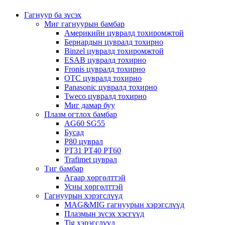
Гагнуур ба зүсэх
Миг гагнуурын бамбар
Америкийн цувралд тохиромжтой
Бернардын цувралд тохирно
Binzel цувралд тохиромжтой
ESAB цувралд тохирно
Fronis цувралд тохирно
OTC цувралд тохирно
Panasonic цувралд тохирно
Tweco цувралд тохирно
Миг дамар буу
Плазм огтлох бамбар
AG60 SG55
Бусад
P80 цуврал
PT31 PT40 PT60
Trafimet цуврал
Тиг бамбар
Агаар хөргөлттэй
Усны хөргөлттэй
Гагнуурын хэрэгслүүд
MAG&MIG гагнуурын хэрэгслүүд
Плазмын зүсэх хэсгүүд
Tig хэрэгслүүд