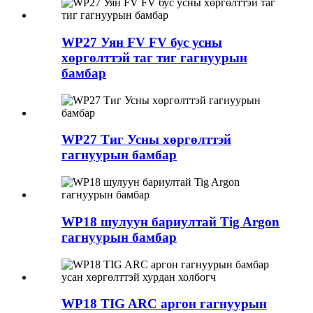
WP27 Уян FV FV бус усны
хөргөлттэй таг тиг гагнуурын
бамбар
WP27 Тиг Усны хөргөлттэй
гагнуурын бамбар
WP18 шулуун бариултай Tig Argon
гагнуурын бамбар
WP18 TIG ARC аргон гагнуурын