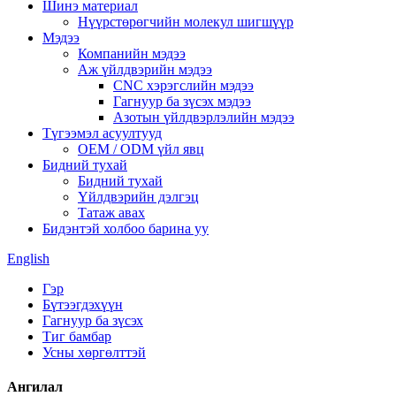
Шинэ материал
Нүүрстөрөгчийн молекул шигшүүр
Мэдээ
Компанийн мэдээ
Аж үйлдвэрийн мэдээ
CNC хэрэгслийн мэдээ
Гагнуур ба зүсэх мэдээ
Азотын үйлдвэрлэлийн мэдээ
Түгээмэл асуултууд
OEM / ODM үйл явц
Бидний тухай
Бидний тухай
Үйлдвэрийн дэлгэц
Татаж авах
Бидэнтэй холбоо барина уу
English
Гэр
Бүтээгдэхүүн
Гагнуур ба зүсэх
Тиг бамбар
Усны хөргөлттэй
Ангилал