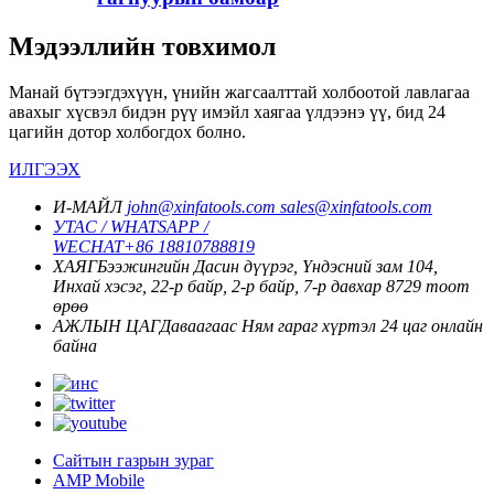
Мэдээллийн товхимол
Манай бүтээгдэхүүн, үнийн жагсаалттай холбоотой лавлагаа
авахыг хүсвэл бидэн рүү имэйл хаягаа үлдээнэ үү, бид 24
цагийн дотор холбогдох болно.
ИЛГЭЭХ
И-МАЙЛ
john@xinfatools.com
sales@xinfatools.com
УТАС / WHATSAPP /
WECHAT
+86 18810788819
ХАЯГ
Бээжингийн Дасин дүүрэг, Үндэсний зам 104,
Инхай хэсэг, 22-р байр, 2-р байр, 7-р давхар 8729 тоот
өрөө
АЖЛЫН ЦАГ
Даваагаас Ням гараг хүртэл
24 цаг онлайн
байна
Сайтын газрын зураг
AMP Mobile