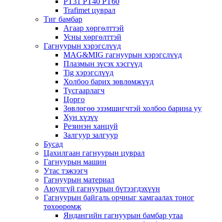
PT31 PT40 PT60
Trafimet цуврал
Тиг бамбар
Агаар хөргөлттэй
Усны хөргөлттэй
Гагнуурын хэрэгслүүд
MAG&MIG гагнуурын хэрэгслүүд
Плазмын зүсэх хэсгүүд
Tig хэрэгслүүд
Холбоо барих зөвлөмжүүд
Тусгаарлагч
Цорго
Зөвлөгөө эзэмшигчтэй холбоо барина уу
Хун хүзүү
Резинэн ханцуй
Залгуур залгуур
Бусад
Цахилгаан гагнуурын цуврал
Гагнуурын машин
Утас тэжээгч
Гагнуурын материал
Аюулгүй гагнуурын бүтээгдэхүүн
Гагнуурын байгаль орчныг хамгаалах тоног
төхөөрөмж
Яндангийн гагнуурын бамбар утаа