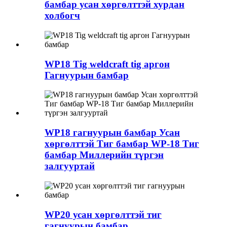
бамбар усан хөргөлттэй хурдан
холбогч
WP18 Tig weldcraft tig аргон
Гагнуурын бамбар
WP18 гагнуурын бамбар Усан
хөргөлттэй Тиг бамбар WP-18 Тиг
бамбар Миллерийн түргэн
залгууртай
WP20 усан хөргөлттэй тиг
гагнуурын бамбар