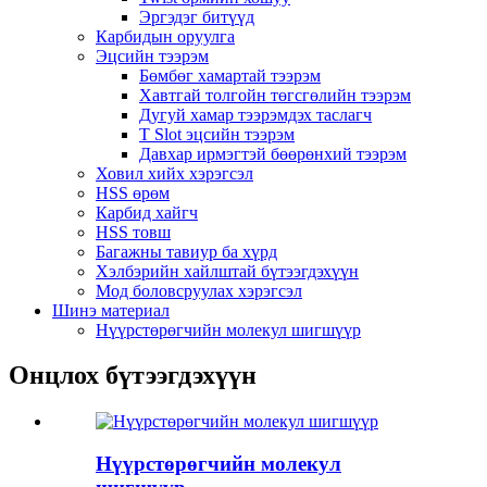
Эргэдэг битүүд
Карбидын оруулга
Эцсийн тээрэм
Бөмбөг хамартай тээрэм
Хавтгай толгойн төгсгөлийн тээрэм
Дугуй хамар тээрэмдэх таслагч
T Slot эцсийн тээрэм
Давхар ирмэгтэй бөөрөнхий тээрэм
Ховил хийх хэрэгсэл
HSS өрөм
Карбид хайгч
HSS товш
Багажны тавиур ба хүрд
Хэлбэрийн хайлштай бүтээгдэхүүн
Мод боловсруулах хэрэгсэл
Шинэ материал
Нүүрстөрөгчийн молекул шигшүүр
Онцлох бүтээгдэхүүн
Нүүрстөрөгчийн молекул