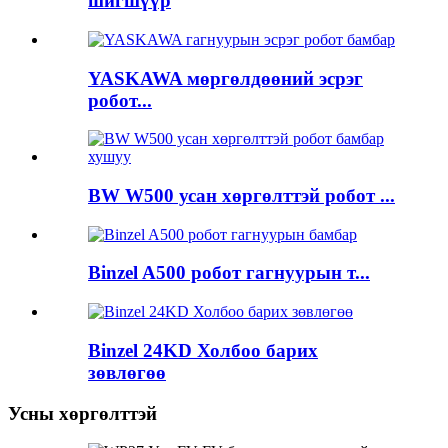
шигшүүр
YASKAWA мөргөлдөөний эсрэг
робот...
BW W500 усан хөргөлттэй робот ...
Binzel A500 робот гагнуурын т...
Binzel 24KD Холбоо барих
зөвлөгөө
Усны хөргөлттэй