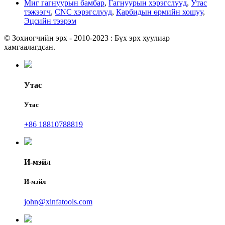
Миг гагнуурын бамбар
,
Гагнуурын хэрэгслүүд
,
Утас
тэжээгч
,
CNC хэрэгслүүд
,
Карбидын өрмийн хошуу
,
Эцсийн тээрэм
© Зохиогчийн эрх - 2010-2023 : Бүх эрх хуулиар
хамгаалагдсан.
Утас
Утас
+86 18810788819
И-мэйл
И-мэйл
john@xinfatools.com