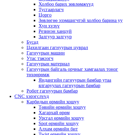
Холбоо барих зөвлөмжүүд
Тусгаарлагч
Цорго
Зөвлөгөө эзэмшигчтэй холбоо барина уу
Хун хүзүү
Резинэн ханцуй
Залгуур залгуур
Бусад
Цахилгаан гагнуурын цуврал
Гагнуурын машин
Утас тэжээгч
Гагнуурын материал
Гагнуурын байгаль орчныг хамгаалах тоног
төхөөрөмж
Яндангийн гагнуурын бамбар утаа
ялгаруулах гагнуурын бамбар
Робот гагнуурын бамбар
CNC хэрэгслүүд
Карбидын өрмийн хошуу
Төвийн өрмийн хошуу
Хагархай өрөм
Урсгал өрмийн хошуу
Spot өрмийн хошуу
Алхам өрмийн бит
Twist өрмийн хошуу