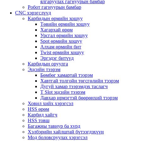
ялгаруулах гагнуурын бамбар
Робот гагнуурын бамбар
CNC хэрэгслүүд
Карбидын өрмийн хошуу
Төвийн өрмийн хошуу
Хагархай өрөм
Урсгал өрмийн хошуу
Spot өрмийн хошуу
Алхам өрмийн бит
Twist өрмийн хошуу
Эргэдэг битүүд
Карбидын оруулга
Эцсийн тээрэм
Бөмбөг хамартай тээрэм
Хавтгай толгойн төгсгөлийн тээрэм
Дугуй хамар тээрэмдэх таслагч
T Slot эцсийн тээрэм
Давхар ирмэгтэй бөөрөнхий тээрэм
Ховил хийх хэрэгсэл
HSS өрөм
Карбид хайгч
HSS товш
Багажны тавиур ба хүрд
Хэлбэрийн хайлштай бүтээгдэхүүн
Мод боловсруулах хэрэгсэл