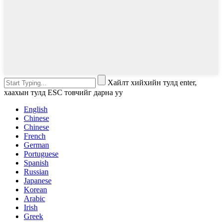
Хайлт хийхийн тулд enter,
хаахын тулд ESC товчийг дарна уу
English
Chinese
Chinese
French
German
Portuguese
Spanish
Russian
Japanese
Korean
Arabic
Irish
Greek