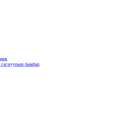
рөмж
х гагнуурын бамбар