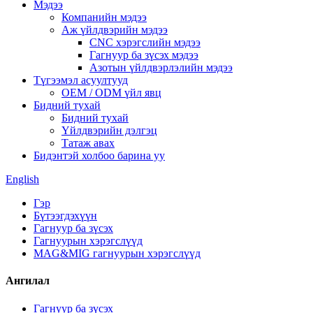
Мэдээ
Компанийн мэдээ
Аж үйлдвэрийн мэдээ
CNC хэрэгслийн мэдээ
Гагнуур ба зүсэх мэдээ
Азотын үйлдвэрлэлийн мэдээ
Түгээмэл асуултууд
OEM / ODM үйл явц
Бидний тухай
Бидний тухай
Үйлдвэрийн дэлгэц
Татаж авах
Бидэнтэй холбоо барина уу
English
Гэр
Бүтээгдэхүүн
Гагнуур ба зүсэх
Гагнуурын хэрэгслүүд
MAG&MIG гагнуурын хэрэгслүүд
Ангилал
Гагнуур ба зүсэх