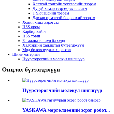
Хавтгай толгойн төгсгөлийн тээрэм
Дугуй хамар тээрэмдэх таслагч
T Slot эцсийн тээрэм
Давхар ирмэгтэй бөөрөнхий тээрэм
Ховил хийх хэрэгсэл
HSS өрөм
Карбид хайгч
HSS товш
Багажны тавиур ба хүрд
Хэлбэрийн хайлштай бүтээгдэхүүн
Мод боловсруулах хэрэгсэл
Шинэ материал
Нүүрстөрөгчийн молекул шигшүүр
Онцлох бүтээгдэхүүн
Нүүрстөрөгчийн молекул шигшүүр
YASKAWA мөргөлдөөний эсрэг робот...