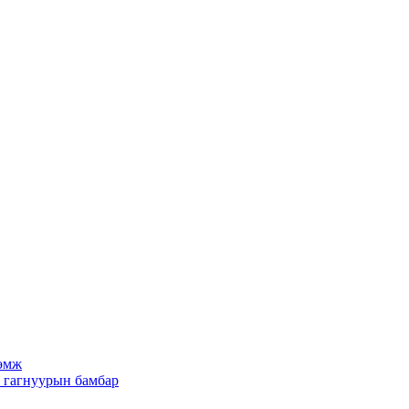
рөмж
х гагнуурын бамбар