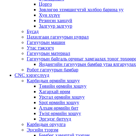
Цорго
Зөвлөгөө эзэмшигчтэй холбоо барина уу
Хун хүзүү
Резинэн ханцуй
Залгуур залгуур
Бусад
Цахилгаан гагнуурын цуврал
Гагнуурын машин
Утас тэжээгч
Гагнуурын материал
Гагнуурын байгаль орчныг хамгаалах тоног төхөө
Яндангийн гагнуурын бамбар утаа ялгаруула
Робот гагнуурын бамбар
CNC хэрэгслүүд
Карбидын өрмийн хошуу
Төвийн өрмийн хошуу
Хагархай өрөм
Урсгал өрмийн хошуу
Spot өрмийн хошуу
Алхам өрмийн бит
Twist өрмийн хошуу
Эргэдэг битүүд
Карбидын оруулга
Эцсийн тээрэм
Бөмбөг хамартай тээрэм