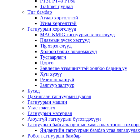
PT31 PT40 PT60
Trafimet цуврал
Тиг бамбар
Агаар хөргөлттэй
Усны хөргөлттэй
Гагнуурын хэрэгслүүд
MAG&MIG гагнуурын хэрэгслүүд
Плазмын зүсэх хэсгүүд
Tig хэрэгслүүд
Холбоо барих зөвлөмжүүд
Тусгаарлагч
Цорго
Зөвлөгөө эзэмшигчтэй холбоо барина уу
Хун хүзүү
Резинэн ханцуй
Залгуур залгуур
Бусад
Цахилгаан гагнуурын цуврал
Гагнуурын машин
Утас тэжээгч
Гагнуурын материал
Аюулгүй гагнуурын бүтээгдэхүүн
Гагнуурын байгаль орчныг хамгаалах тоног төхөө
Яндангийн гагнуурын бамбар утаа ялгаруула
Робот гагнуурын бамбар