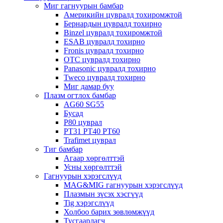
Миг гагнуурын бамбар
Америкийн цувралд тохиромжтой
Бернардын цувралд тохирно
Binzel цувралд тохиромжтой
ESAB цувралд тохирно
Fronis цувралд тохирно
OTC цувралд тохирно
Panasonic цувралд тохирно
Tweco цувралд тохирно
Миг дамар буу
Плазм огтлох бамбар
AG60 SG55
Бусад
P80 цуврал
PT31 PT40 PT60
Trafimet цуврал
Тиг бамбар
Агаар хөргөлттэй
Усны хөргөлттэй
Гагнуурын хэрэгслүүд
MAG&MIG гагнуурын хэрэгслүүд
Плазмын зүсэх хэсгүүд
Tig хэрэгслүүд
Холбоо барих зөвлөмжүүд
Тусгаарлагч