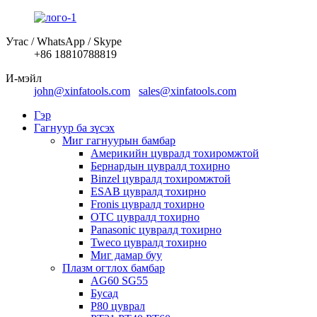
Утас / WhatsApp / Skype
+86 18810788819
И-мэйл
john@xinfatools.com
sales@xinfatools.com
Гэр
Гагнуур ба зүсэх
Миг гагнуурын бамбар
Америкийн цувралд тохиромжтой
Бернардын цувралд тохирно
Binzel цувралд тохиромжтой
ESAB цувралд тохирно
Fronis цувралд тохирно
OTC цувралд тохирно
Panasonic цувралд тохирно
Tweco цувралд тохирно
Миг дамар буу
Плазм огтлох бамбар
AG60 SG55
Бусад
P80 цуврал