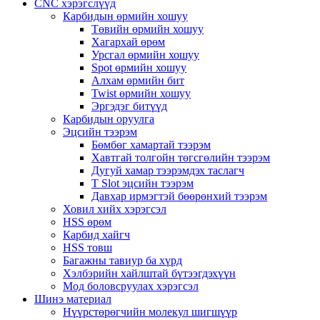
CNC хэрэгслүүд
Карбидын өрмийн хошуу
Төвийн өрмийн хошуу
Хагархай өрөм
Урсгал өрмийн хошуу
Spot өрмийн хошуу
Алхам өрмийн бит
Twist өрмийн хошуу
Эргэдэг битүүд
Карбидын оруулга
Эцсийн тээрэм
Бөмбөг хамартай тээрэм
Хавтгай толгойн төгсгөлийн тээрэм
Дугуй хамар тээрэмдэх таслагч
T Slot эцсийн тээрэм
Давхар ирмэгтэй бөөрөнхий тээрэм
Ховил хийх хэрэгсэл
HSS өрөм
Карбид хайгч
HSS товш
Багажны тавиур ба хүрд
Хэлбэрийн хайлштай бүтээгдэхүүн
Мод боловсруулах хэрэгсэл
Шинэ материал
Нүүрстөрөгчийн молекул шигшүүр