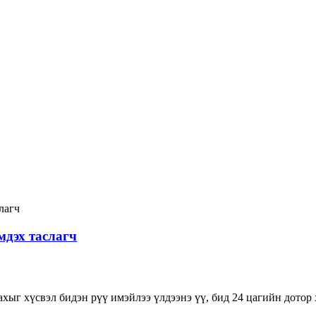
мдэх таслагч
хыг хүсвэл бидэн рүү имэйлээ үлдээнэ үү, бид 24 цагийн дотор 