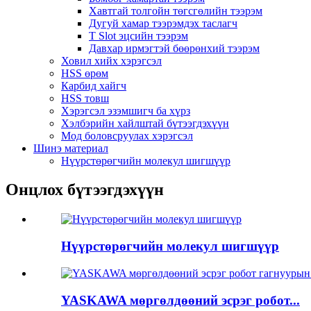
Хавтгай толгойн төгсгөлийн тээрэм
Дугуй хамар тээрэмдэх таслагч
T Slot эцсийн тээрэм
Давхар ирмэгтэй бөөрөнхий тээрэм
Ховил хийх хэрэгсэл
HSS өрөм
Карбид хайгч
HSS товш
Хэрэгсэл эзэмшигч ба хүрз
Хэлбэрийн хайлштай бүтээгдэхүүн
Мод боловсруулах хэрэгсэл
Шинэ материал
Нүүрстөрөгчийн молекул шигшүүр
Онцлох бүтээгдэхүүн
Нүүрстөрөгчийн молекул шигшүүр
YASKAWA мөргөлдөөний эсрэг робот...