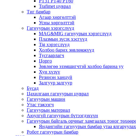
PT31 PT40 PT60
Trafimet цуврал
Тиг бамбар
Агаар хөргөлттэй
Усны хөргөлттэй
Гагнуурын хэрэгслүүд
MAG&MIG гагнуурын хэрэгслүүд
Плазмын зүсэх хэсгүүд
Tig хэрэгслүүд
Холбоо барих зөвлөмжүүд
Тусгаарлагч
Цорго
Зөвлөгөө эзэмшигчтэй холбоо барина уу
Хун хүзүү
Резинэн ханцуй
Залгуур залгуур
Бусад
Цахилгаан гагнуурын цуврал
Гагнуурын машин
Утас тэжээгч
Гагнуурын материал
Аюулгүй гагнуурын бүтээгдэхүүн
Гагнуурын байгаль орчныг хамгаалах тоног төхөө
Яндангийн гагнуурын бамбар утаа ялгаруула
Робот гагнуурын бамбар