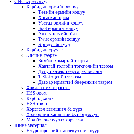
CNC хэрэгслүүд
Карбидын өрмийн хошуу
Төвийн өрмийн хошуу
Хагархай өрөм
Урсгал өрмийн хошуу
Spot өрмийн хошуу
Алхам өрмийн бит
Twist өрмийн хошуу
Эргэдэг битүүд
Карбидын оруулга
Эцсийн тээрэм
Бөмбөг хамартай тээрэм
Хавтгай толгойн төгсгөлийн тээрэм
Дугуй хамар тээрэмдэх таслагч
T Slot эцсийн тээрэм
Давхар ирмэгтэй бөөрөнхий тээрэм
Ховил хийх хэрэгсэл
HSS өрөм
Карбид хайгч
HSS товш
Хэрэгсэл эзэмшигч ба хүрз
Хэлбэрийн хайлштай бүтээгдэхүүн
Мод боловсруулах хэрэгсэл
Шинэ материал
Нүүрстөрөгчийн молекул шигшүүр