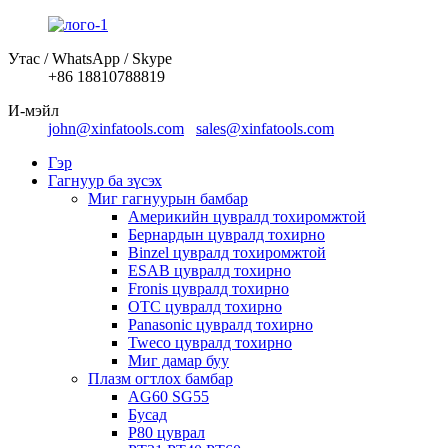
Утас / WhatsApp / Skype
+86 18810788819
И-мэйл
john@xinfatools.com
sales@xinfatools.com
Гэр
Гагнуур ба зүсэх
Миг гагнуурын бамбар
Америкийн цувралд тохиромжтой
Бернардын цувралд тохирно
Binzel цувралд тохиромжтой
ESAB цувралд тохирно
Fronis цувралд тохирно
OTC цувралд тохирно
Panasonic цувралд тохирно
Tweco цувралд тохирно
Миг дамар буу
Плазм огтлох бамбар
AG60 SG55
Бусад
P80 цуврал