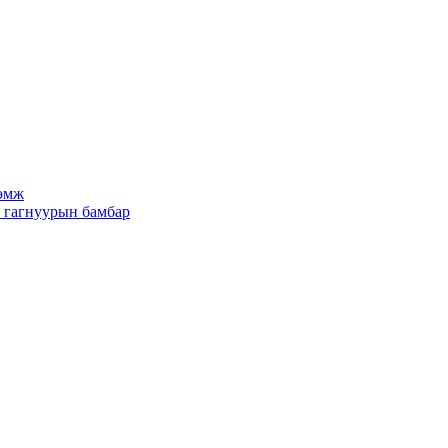
рөмж
х гагнуурын бамбар