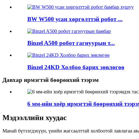
BW W500 усан хөргөлттэй робот ...
Binzel A500 робот гагнуурын т...
Binzel 24KD Холбоо барих зөвлөгөө
Давхар ирмэгтэй бөөрөнхий тээрэм
6 мм-ийн хоёр ирмэгтэй бөөрөнхий тээрэ
Мэдээллийн хуудас
Манай бүтээгдэхүүн, үнийн жагсаалттай холбоотой лавлагаа ава