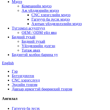
Мэдээ
Компанийн мэдээ
Аж үйлдвэрийн мэдээ
CNC хэрэгслийн мэдээ
Гагнуур ба зүсэх мэдээ
Азотын үйлдвэрлэлийн мэдээ
Түгээмэл асуултууд
OEM / ODM үйл явц
Бидний тухай
Бидний тухай
Үйлдвэрийн дэлгэц
Татаж авах
Бидэнтэй холбоо барина уу
English
Гэр
Бүтээгдэхүүн
CNC хэрэгслүүд
Эцсийн тээрэм
Давхар ирмэгтэй бөөрөнхий тээрэм
Ангилал
Гагнуур ба зүсэх