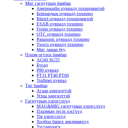
Миг гагнуурын бамбар
Америкийн цувралд тохиромжтой
Бернардын цувралд тохирно
Binzel цувралд тохиромжтой
ESAB цувралд тохирно
Fronis цувралд тохирно
OTC цувралд тохирно
Panasonic цувралд тохирно
Tweco цувралд тохирно
Миг дамар буу
Плазм огтлох бамбар
AG60 SG55
Бусад
P80 цуврал
PT31 PT40 PT60
Trafimet цуврал
Тиг бамбар
Агаар хөргөлттэй
Усны хөргөлттэй
Гагнуурын хэрэгслүүд
MAG&MIG гагнуурын хэрэгслүүд
Плазмын зүсэх хэсгүүд
Tig хэрэгслүүд
Холбоо барих зөвлөмжүүд
Тусгаарлагч