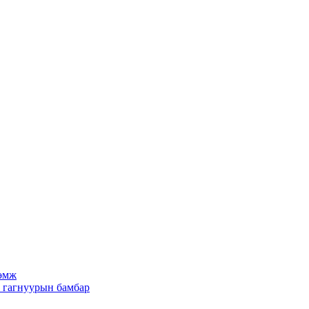
рөмж
х гагнуурын бамбар