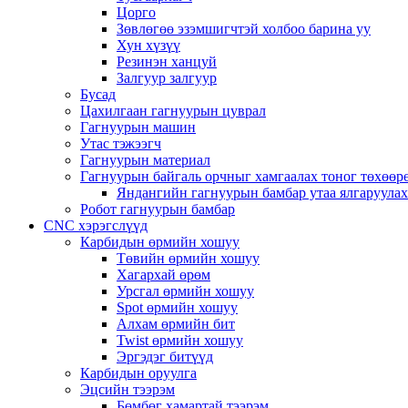
Цорго
Зөвлөгөө эзэмшигчтэй холбоо барина уу
Хун хүзүү
Резинэн ханцуй
Залгуур залгуур
Бусад
Цахилгаан гагнуурын цуврал
Гагнуурын машин
Утас тэжээгч
Гагнуурын материал
Гагнуурын байгаль орчныг хамгаалах тоног төхөө
Яндангийн гагнуурын бамбар утаа ялгаруула
Робот гагнуурын бамбар
CNC хэрэгслүүд
Карбидын өрмийн хошуу
Төвийн өрмийн хошуу
Хагархай өрөм
Урсгал өрмийн хошуу
Spot өрмийн хошуу
Алхам өрмийн бит
Twist өрмийн хошуу
Эргэдэг битүүд
Карбидын оруулга
Эцсийн тээрэм
Бөмбөг хамартай тээрэм