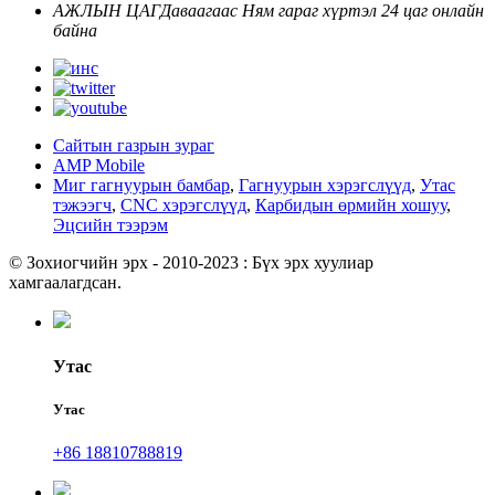
АЖЛЫН ЦАГ
Даваагаас Ням гараг хүртэл
24 цаг онлайн
байна
Сайтын газрын зураг
AMP Mobile
Миг гагнуурын бамбар
,
Гагнуурын хэрэгслүүд
,
Утас
тэжээгч
,
CNC хэрэгслүүд
,
Карбидын өрмийн хошуу
,
Эцсийн тээрэм
© Зохиогчийн эрх - 2010-2023 : Бүх эрх хуулиар
хамгаалагдсан.
Утас
Утас
+86 18810788819