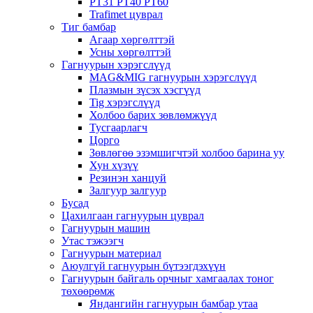
PT31 PT40 PT60
Trafimet цуврал
Тиг бамбар
Агаар хөргөлттэй
Усны хөргөлттэй
Гагнуурын хэрэгслүүд
MAG&MIG гагнуурын хэрэгслүүд
Плазмын зүсэх хэсгүүд
Tig хэрэгслүүд
Холбоо барих зөвлөмжүүд
Тусгаарлагч
Цорго
Зөвлөгөө эзэмшигчтэй холбоо барина уу
Хун хүзүү
Резинэн ханцуй
Залгуур залгуур
Бусад
Цахилгаан гагнуурын цуврал
Гагнуурын машин
Утас тэжээгч
Гагнуурын материал
Аюулгүй гагнуурын бүтээгдэхүүн
Гагнуурын байгаль орчныг хамгаалах тоног
төхөөрөмж
Яндангийн гагнуурын бамбар утаа