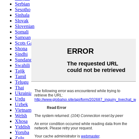
Serbian
Sesotho
Sinhala
Slovak
Slovenian
Somali
Samoan
Scots Gaelic
Shona
Sindhi
Sundanese
Swahili
Tajik
Tamil
Telugu
Thai
Ukrainian
Urdu
Uzbek
Vietnamese
Welsh
Xhosa
Yiddish
Yoruba
Zulu