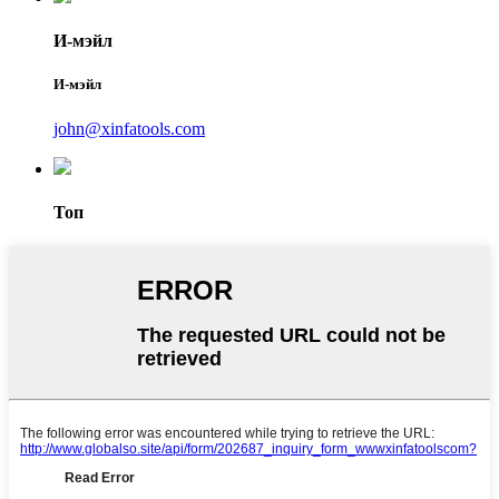
И-мэйл
И-мэйл
john@xinfatools.com
Топ