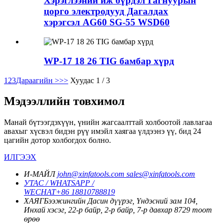
Хэрэглээний иж бүрдэл Гагнуурын
цорго электродууд Дагалдах
хэрэгсэл AG60 SG-55 WSD60
WP-17 18 26 TIG бамбар хүрд
1
2
3
Дараагийн >
>>
Хуудас 1 / 3
Мэдээллийн товхимол
Манай бүтээгдэхүүн, үнийн жагсаалттай холбоотой лавлагаа
авахыг хүсвэл бидэн рүү имэйл хаягаа үлдээнэ үү, бид 24
цагийн дотор холбогдох болно.
ИЛГЭЭХ
И-МАЙЛ
john@xinfatools.com
sales@xinfatools.com
УТАС / WHATSAPP /
WECHAT
+86 18810788819
ХАЯГ
Бээжингийн Дасин дүүрэг, Үндэсний зам 104,
Инхай хэсэг, 22-р байр, 2-р байр, 7-р давхар 8729 тоот
өрөө