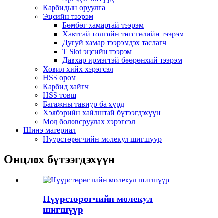
Карбидын оруулга
Эцсийн тээрэм
Бөмбөг хамартай тээрэм
Хавтгай толгойн төгсгөлийн тээрэм
Дугуй хамар тээрэмдэх таслагч
T Slot эцсийн тээрэм
Давхар ирмэгтэй бөөрөнхий тээрэм
Ховил хийх хэрэгсэл
HSS өрөм
Карбид хайгч
HSS товш
Багажны тавиур ба хүрд
Хэлбэрийн хайлштай бүтээгдэхүүн
Мод боловсруулах хэрэгсэл
Шинэ материал
Нүүрстөрөгчийн молекул шигшүүр
Онцлох бүтээгдэхүүн
Нүүрстөрөгчийн молекул
шигшүүр