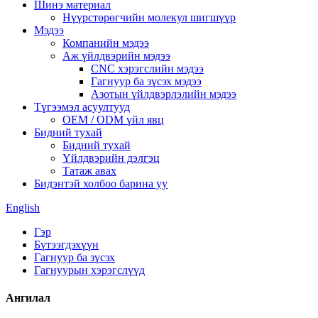
Шинэ материал
Нүүрстөрөгчийн молекул шигшүүр
Мэдээ
Компанийн мэдээ
Аж үйлдвэрийн мэдээ
CNC хэрэгслийн мэдээ
Гагнуур ба зүсэх мэдээ
Азотын үйлдвэрлэлийн мэдээ
Түгээмэл асуултууд
OEM / ODM үйл явц
Бидний тухай
Бидний тухай
Үйлдвэрийн дэлгэц
Татаж авах
Бидэнтэй холбоо барина уу
English
Гэр
Бүтээгдэхүүн
Гагнуур ба зүсэх
Гагнуурын хэрэгслүүд
Ангилал