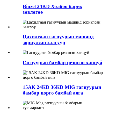
Binzel 24KD Холбоо барих
зөвлөгөө
Цахилгаан гагнуурын машинд
зориулсан залгуур
Гагнуурын бамбар резинэн ханцуй
15AK 24KD 36KD MIG гагнуурын
бамбар цорго бамбай аяга