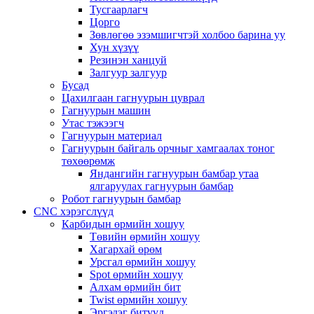
Тусгаарлагч
Цорго
Зөвлөгөө эзэмшигчтэй холбоо барина уу
Хун хүзүү
Резинэн ханцуй
Залгуур залгуур
Бусад
Цахилгаан гагнуурын цуврал
Гагнуурын машин
Утас тэжээгч
Гагнуурын материал
Гагнуурын байгаль орчныг хамгаалах тоног
төхөөрөмж
Яндангийн гагнуурын бамбар утаа
ялгаруулах гагнуурын бамбар
Робот гагнуурын бамбар
CNC хэрэгслүүд
Карбидын өрмийн хошуу
Төвийн өрмийн хошуу
Хагархай өрөм
Урсгал өрмийн хошуу
Spot өрмийн хошуу
Алхам өрмийн бит
Twist өрмийн хошуу
Эргэдэг битүүд