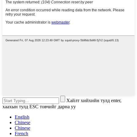
Хайлт хийхийн тулд enter,
хаахын тулд ESC товчийг дарна уу
English
Chinese
Chinese
French