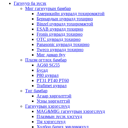
Гагнуур ба зүсэх
Миг гагнуурын бамбар
Америкийн цувралд тохиромжтой
Бернардын цувралд тохирно
Binzel цувралд тохиромжтой
ESAB цувралд тохирно
Fronis цувралд тохирно
OTC цувралд тохирно
Panasonic цувралд тохирно
Tweco цувралд тохирно
Миг дамар буу
Плазм огтлох бамбар
AG60 SG55
Бусад
P80 цуврал
PT31 PT40 PT60
Trafimet цуврал
Тиг бамбар
Агаар хөргөлттэй
Усны хөргөлттэй
Гагнуурын хэрэгслүүд
MAG&MIG гагнуурын хэрэгслүүд
Плазмын зүсэх хэсгүүд
Tig хэрэгслүүд
Холбоо барих зөвлөмжүүд