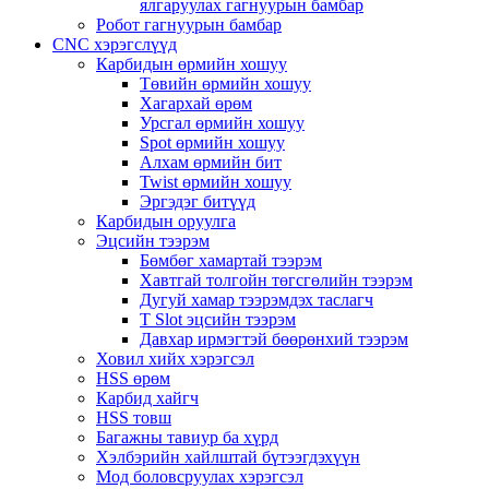
ялгаруулах гагнуурын бамбар
Робот гагнуурын бамбар
CNC хэрэгслүүд
Карбидын өрмийн хошуу
Төвийн өрмийн хошуу
Хагархай өрөм
Урсгал өрмийн хошуу
Spot өрмийн хошуу
Алхам өрмийн бит
Twist өрмийн хошуу
Эргэдэг битүүд
Карбидын оруулга
Эцсийн тээрэм
Бөмбөг хамартай тээрэм
Хавтгай толгойн төгсгөлийн тээрэм
Дугуй хамар тээрэмдэх таслагч
T Slot эцсийн тээрэм
Давхар ирмэгтэй бөөрөнхий тээрэм
Ховил хийх хэрэгсэл
HSS өрөм
Карбид хайгч
HSS товш
Багажны тавиур ба хүрд
Хэлбэрийн хайлштай бүтээгдэхүүн
Мод боловсруулах хэрэгсэл