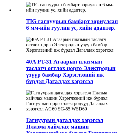
TIG гагнуурын бамбарт зориулсан
6 мм-ийн гуулин ус, хийн адаптер.
40A PT-31 Агаарын плазмын
таслагч огтлох цорго Электродын
үзүүр бамбар Хэрэглээний иж
бүрдэл Дагалдах хэрэгсэл
Гагнуурын дагалдах хэрэгсэл
Плазма хайчлах машин