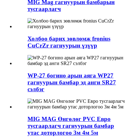
MIG Mag гагнуурын бамбарын
тусгаарлагч
Холбоо барих зөвлөмж fronius
CuCrZr гагнуурын үзүүр
WP-27 богино арын аяга WP27
гагнуурын бамбар эд анги SR27
сэлбэг
MIG MAG Өнгөлөг PVC Евро
тусгаарлагч гагнуурын бамбар
утас доторлогоо 3м 4м 5м