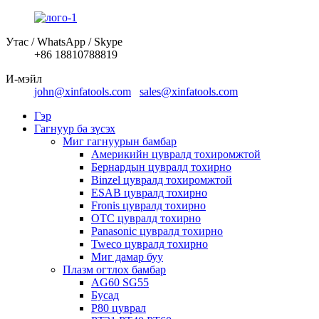
Утас / WhatsApp / Skype
+86 18810788819
И-мэйл
john@xinfatools.com
sales@xinfatools.com
Гэр
Гагнуур ба зүсэх
Миг гагнуурын бамбар
Америкийн цувралд тохиромжтой
Бернардын цувралд тохирно
Binzel цувралд тохиромжтой
ESAB цувралд тохирно
Fronis цувралд тохирно
OTC цувралд тохирно
Panasonic цувралд тохирно
Tweco цувралд тохирно
Миг дамар буу
Плазм огтлох бамбар
AG60 SG55
Бусад
P80 цуврал