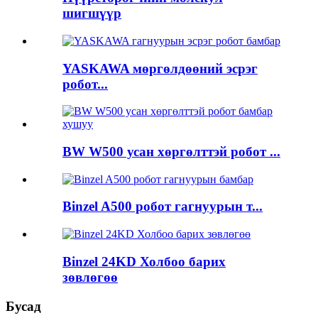
шигшүүр
YASKAWA мөргөлдөөний эсрэг
робот...
BW W500 усан хөргөлттэй робот ...
Binzel A500 робот гагнуурын т...
Binzel 24KD Холбоо барих
зөвлөгөө
Бусад