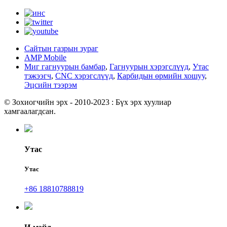
Сайтын газрын зураг
AMP Mobile
Миг гагнуурын бамбар
,
Гагнуурын хэрэгслүүд
,
Утас
тэжээгч
,
CNC хэрэгслүүд
,
Карбидын өрмийн хошуу
,
Эцсийн тээрэм
© Зохиогчийн эрх - 2010-2023 : Бүх эрх хуулиар
хамгаалагдсан.
Утас
Утас
+86 18810788819