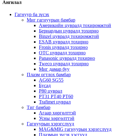
Ангилал
Гагнуур ба зүсэх
Миг гагнуурын бамбар
Америкийн цувралд тохиромжтой
Бернардын цувралд тохирно
Binzel цувралд тохиромжтой
ESAB цувралд тохирно
Fronis цувралд тохирно
OTC цувралд тохирно
Panasonic цувралд тохирно
Tweco цувралд тохирно
Миг дамар буу
Плазм огтлох бамбар
AG60 SG55
Бусад
P80 цуврал
PT31 PT40 PT60
Trafimet цуврал
Тиг бамбар
Агаар хөргөлттэй
Усны хөргөлттэй
Гагнуурын хэрэгслүүд
MAG&MIG гагнуурын хэрэгслүүд
Плазмын зүсэх хэсгүүд