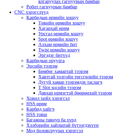
ялгаруулах гагнуурын бамбар
Робот гагнуурын бамбар
CNC хэрэгслүүд
Карбидын өрмийн хошуу
Төвийн өрмийн хошуу
Хагархай өрөм
Урсгал өрмийн хошуу
Spot өрмийн хошуу
Алхам өрмийн бит
Twist өрмийн хошуу
Эргэдэг битүүд
Карбидын оруулга
Эцсийн тээрэм
Бөмбөг хамартай тээрэм
Хавтгай толгойн төгсгөлийн тээрэм
Дугуй хамар тээрэмдэх таслагч
T Slot эцсийн тээрэм
Давхар ирмэгтэй бөөрөнхий тээрэм
Ховил хийх хэрэгсэл
HSS өрөм
Карбид хайгч
HSS товш
Багажны тавиур ба хүрд
Хэлбэрийн хайлштай бүтээгдэхүүн
Мод боловсруулах хэрэгсэл