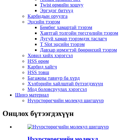
Twist өрмийн хошуу
Эргэдэг битүүд
Карбидын оруулга
Эцсийн тээрэм
Бөмбөг хамартай тээрэм
Хавтгай толгойн төгсгөлийн тээрэм
Дугуй хамар тээрэмдэх таслагч
T Slot эцсийн тээрэм
Давхар ирмэгтэй бөөрөнхий тээрэм
Ховил хийх хэрэгсэл
HSS өрөм
Карбид хайгч
HSS товш
Багажны тавиур ба хүрд
Хэлбэрийн хайлштай бүтээгдэхүүн
Мод боловсруулах хэрэгсэл
Шинэ материал
Нүүрстөрөгчийн молекул шигшүүр
Онцлох бүтээгдэхүүн
Нүүрстөрөгчийн молекул