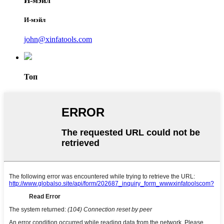
И-мэйл
И-мэйл
john@xinfatools.com
Топ