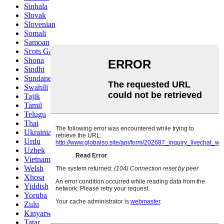
Sinhala
Slovak
Slovenian
Somali
Samoan
Scots Gaelic
Shona
Sindhi
Sundanese
Swahili
Tajik
Tamil
Telugu
Thai
Ukrainian
Urdu
Uzbek
Vietnamese
Welsh
Xhosa
Yiddish
Yoruba
Zulu
Kinyarwanda
Tatar