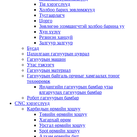
Tig хэрэгслүүд
Холбоо барих зөвлөмжүүд
Тусгаарлагч
Цорго
Зөвлөгөө эзэмшигчтэй холбоо барина уу
Хун хүзүү
Резинэн ханцуй
Залгуур залгуур
Бусад
Цахилгаан гагнуурын цуврал
Гагнуурын машин
Утас тэжээгч
Гагнуурын материал
Гагнуурын байгаль орчныг хамгаалах тоног
төхөөрөмж
Яндангийн гагнуурын бамбар утаа
ялгаруулах гагнуурын бамбар
Робот гагнуурын бамбар
CNC хэрэгслүүд
Карбидын өрмийн хошуу
Төвийн өрмийн хошуу
Хагархай өрөм
Урсгал өрмийн хошуу
Spot өрмийн хошуу
Алхам өрмийн бит