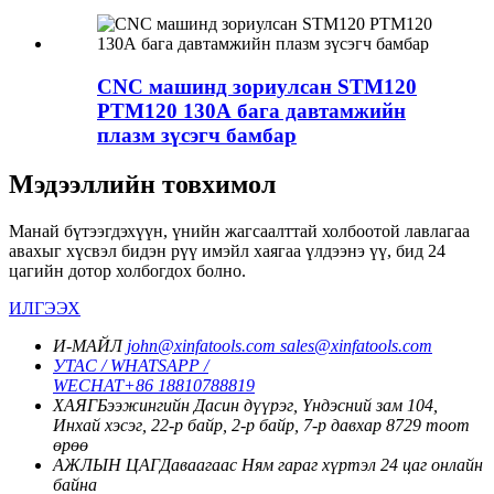
CNC машинд зориулсан STM120
PTM120 130А бага давтамжийн
плазм зүсэгч бамбар
Мэдээллийн товхимол
Манай бүтээгдэхүүн, үнийн жагсаалттай холбоотой лавлагаа
авахыг хүсвэл бидэн рүү имэйл хаягаа үлдээнэ үү, бид 24
цагийн дотор холбогдох болно.
ИЛГЭЭХ
И-МАЙЛ
john@xinfatools.com
sales@xinfatools.com
УТАС / WHATSAPP /
WECHAT
+86 18810788819
ХАЯГ
Бээжингийн Дасин дүүрэг, Үндэсний зам 104,
Инхай хэсэг, 22-р байр, 2-р байр, 7-р давхар 8729 тоот
өрөө
АЖЛЫН ЦАГ
Даваагаас Ням гараг хүртэл
24 цаг онлайн
байна