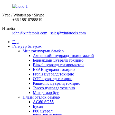
Утас / WhatsApp / Skype
+86 18810788819
И-мэйл
john@xinfatools.com
sales@xinfatools.com
Гэр
Гагнуур ба зүсэх
Миг гагнуурын бамбар
Америкийн цувралд тохиромжтой
Бернардын цувралд тохирно
Binzel цувралд тохиромжтой
ESAB цувралд тохирно
Fronis цувралд тохирно
OTC цувралд тохирно
Panasonic цувралд тохирно
Tweco цувралд тохирно
Миг дамар буу
Плазм огтлох бамбар
AG60 SG55
Бусад
P80 цуврал