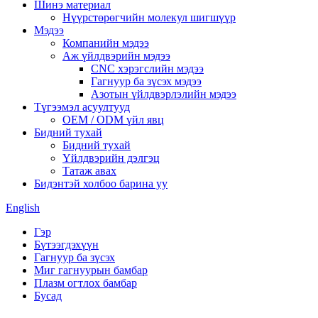
Шинэ материал
Нүүрстөрөгчийн молекул шигшүүр
Мэдээ
Компанийн мэдээ
Аж үйлдвэрийн мэдээ
CNC хэрэгслийн мэдээ
Гагнуур ба зүсэх мэдээ
Азотын үйлдвэрлэлийн мэдээ
Түгээмэл асуултууд
OEM / ODM үйл явц
Бидний тухай
Бидний тухай
Үйлдвэрийн дэлгэц
Татаж авах
Бидэнтэй холбоо барина уу
English
Гэр
Бүтээгдэхүүн
Гагнуур ба зүсэх
Миг гагнуурын бамбар
Плазм огтлох бамбар
Бусад