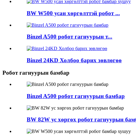
BW W500 усан хөргөлттэй робот ...
Binzel A500 робот гагнуурын т...
Binzel 24KD Холбоо барих зөвлөгөө
Робот гагнуурын бамбар
Binzel A500 робот гагнуурын бамбар
BW 82W ус хөргөх робот гагнуурын бам