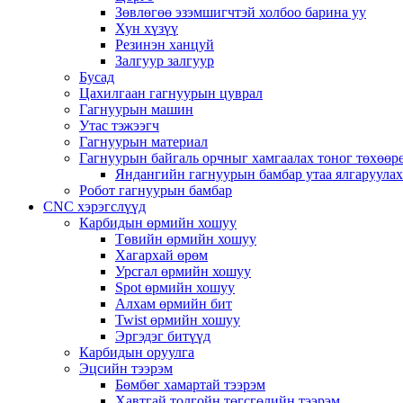
Зөвлөгөө эзэмшигчтэй холбоо барина уу
Хун хүзүү
Резинэн ханцуй
Залгуур залгуур
Бусад
Цахилгаан гагнуурын цуврал
Гагнуурын машин
Утас тэжээгч
Гагнуурын материал
Гагнуурын байгаль орчныг хамгаалах тоног төхөө
Яндангийн гагнуурын бамбар утаа ялгаруула
Робот гагнуурын бамбар
CNC хэрэгслүүд
Карбидын өрмийн хошуу
Төвийн өрмийн хошуу
Хагархай өрөм
Урсгал өрмийн хошуу
Spot өрмийн хошуу
Алхам өрмийн бит
Twist өрмийн хошуу
Эргэдэг битүүд
Карбидын оруулга
Эцсийн тээрэм
Бөмбөг хамартай тээрэм
Хавтгай толгойн төгсгөлийн тээрэм