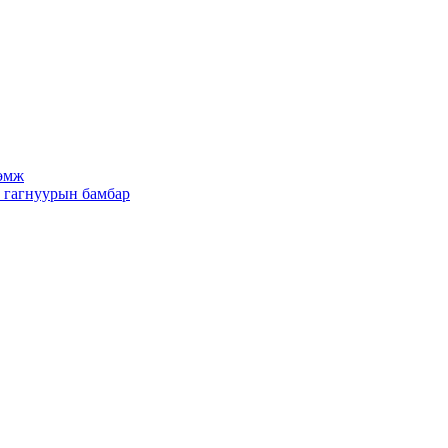
рөмж
х гагнуурын бамбар