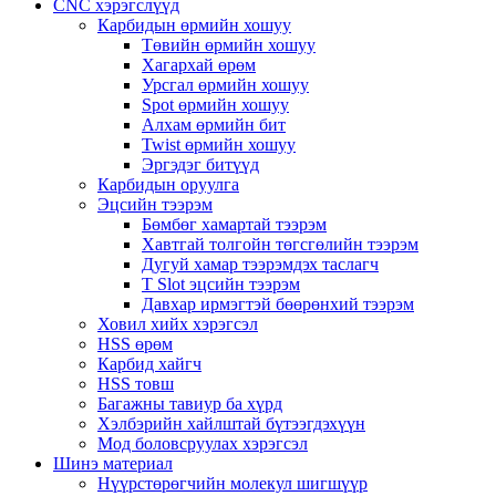
CNC хэрэгслүүд
Карбидын өрмийн хошуу
Төвийн өрмийн хошуу
Хагархай өрөм
Урсгал өрмийн хошуу
Spot өрмийн хошуу
Алхам өрмийн бит
Twist өрмийн хошуу
Эргэдэг битүүд
Карбидын оруулга
Эцсийн тээрэм
Бөмбөг хамартай тээрэм
Хавтгай толгойн төгсгөлийн тээрэм
Дугуй хамар тээрэмдэх таслагч
T Slot эцсийн тээрэм
Давхар ирмэгтэй бөөрөнхий тээрэм
Ховил хийх хэрэгсэл
HSS өрөм
Карбид хайгч
HSS товш
Багажны тавиур ба хүрд
Хэлбэрийн хайлштай бүтээгдэхүүн
Мод боловсруулах хэрэгсэл
Шинэ материал
Нүүрстөрөгчийн молекул шигшүүр