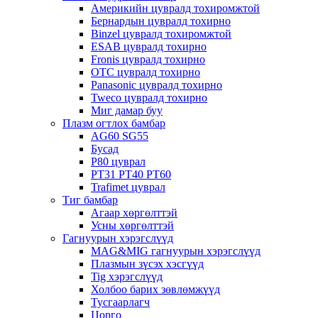
Америкийн цувралд тохиромжтой
Бернардын цувралд тохирно
Binzel цувралд тохиромжтой
ESAB цувралд тохирно
Fronis цувралд тохирно
OTC цувралд тохирно
Panasonic цувралд тохирно
Tweco цувралд тохирно
Миг дамар буу
Плазм огтлох бамбар
AG60 SG55
Бусад
P80 цуврал
PT31 PT40 PT60
Trafimet цуврал
Тиг бамбар
Агаар хөргөлттэй
Усны хөргөлттэй
Гагнуурын хэрэгслүүд
MAG&MIG гагнуурын хэрэгслүүд
Плазмын зүсэх хэсгүүд
Tig хэрэгслүүд
Холбоо барих зөвлөмжүүд
Тусгаарлагч
Цорго