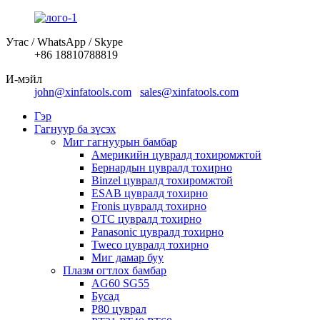
Утас / WhatsApp / Skype
+86 18810788819
И-мэйл
john@xinfatools.com
sales@xinfatools.com
Гэр
Гагнуур ба зүсэх
Миг гагнуурын бамбар
Америкийн цувралд тохиромжтой
Бернардын цувралд тохирно
Binzel цувралд тохиромжтой
ESAB цувралд тохирно
Fronis цувралд тохирно
OTC цувралд тохирно
Panasonic цувралд тохирно
Tweco цувралд тохирно
Миг дамар буу
Плазм огтлох бамбар
AG60 SG55
Бусад
P80 цуврал