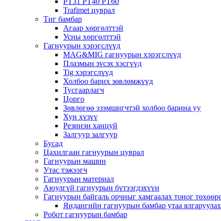
PT31 PT40 PT60
Trafimet цуврал
Тиг бамбар
Агаар хөргөлттэй
Усны хөргөлттэй
Гагнуурын хэрэгслүүд
MAG&MIG гагнуурын хэрэгслүүд
Плазмын зүсэх хэсгүүд
Tig хэрэгслүүд
Холбоо барих зөвлөмжүүд
Тусгаарлагч
Цорго
Зөвлөгөө эзэмшигчтэй холбоо барина уу
Хун хүзүү
Резинэн ханцуй
Залгуур залгуур
Бусад
Цахилгаан гагнуурын цуврал
Гагнуурын машин
Утас тэжээгч
Гагнуурын материал
Аюулгүй гагнуурын бүтээгдэхүүн
Гагнуурын байгаль орчныг хамгаалах тоног төхөө
Яндангийн гагнуурын бамбар утаа ялгаруула
Робот гагнуурын бамбар