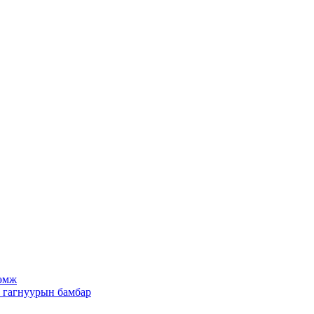
рөмж
х гагнуурын бамбар