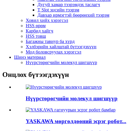
Дугуй хамар тээрэмдэх таслагч
T Slot эцсийн тээрэм
Давхар ирмэгтэй бөөрөнхий тээрэм
Ховил хийх хэрэгсэл
HSS өрөм
Карбид хайгч
HSS товш
Багажны тавиур ба хүрд
Хэлбэрийн хайлштай бүтээгдэхүүн
Мод боловсруулах хэрэгсэл
Шинэ материал
Нүүрстөрөгчийн молекул шигшүүр
Онцлох бүтээгдэхүүн
Нүүрстөрөгчийн молекул шигшүүр
YASKAWA мөргөлдөөний эсрэг робот...