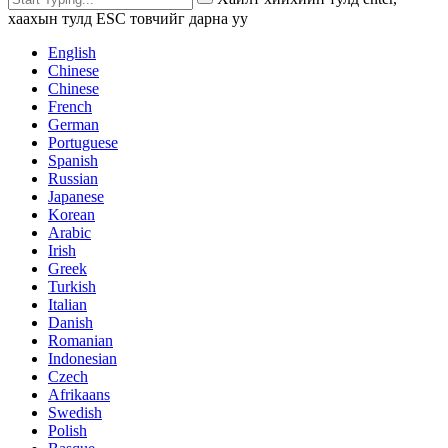
хаахын тулд ESC товчийг дарна уу
English
Chinese
Chinese
French
German
Portuguese
Spanish
Russian
Japanese
Korean
Arabic
Irish
Greek
Turkish
Italian
Danish
Romanian
Indonesian
Czech
Afrikaans
Swedish
Polish