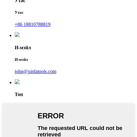
Утас
Утас
+86 18810788819
И-мэйл
И-мэйл
john@xinfatools.com
Топ