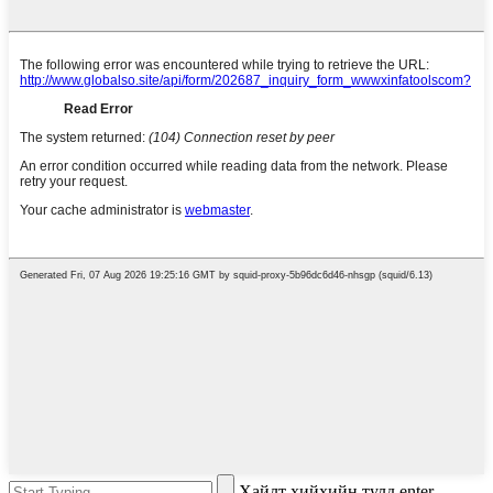
Хайлт хийхийн тулд enter,