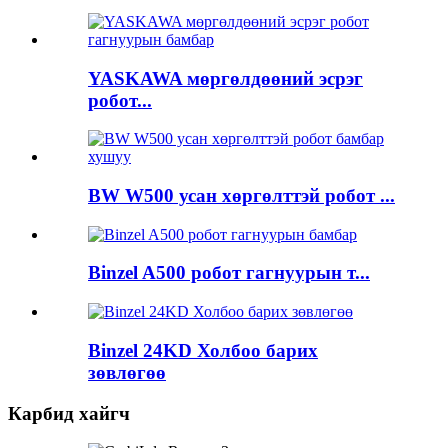
YASKAWA мөргөлдөөний эсрэг
робот...
BW W500 усан хөргөлттэй робот ...
Binzel A500 робот гагнуурын т...
Binzel 24KD Холбоо барих
зөвлөгөө
Карбид хайгч