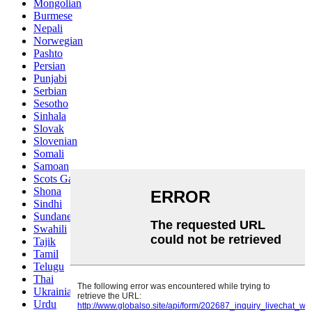
Mongolian
Burmese
Nepali
Norwegian
Pashto
Persian
Punjabi
Serbian
Sesotho
Sinhala
Slovak
Slovenian
Somali
Samoan
Scots Gaelic
Shona
Sindhi
Sundanese
Swahili
Tajik
Tamil
Telugu
Thai
Ukrainian
Urdu