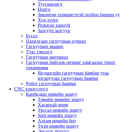
Тусгаарлагч
Цорго
Зөвлөгөө эзэмшигчтэй холбоо барина уу
Хун хүзүү
Резинэн ханцуй
Залгуур залгуур
Бусад
Цахилгаан гагнуурын цуврал
Гагнуурын машин
Утас тэжээгч
Гагнуурын материал
Гагнуурын байгаль орчныг хамгаалах тоног
төхөөрөмж
Яндангийн гагнуурын бамбар утаа
ялгаруулах гагнуурын бамбар
Робот гагнуурын бамбар
CNC хэрэгслүүд
Карбидын өрмийн хошуу
Төвийн өрмийн хошуу
Хагархай өрөм
Урсгал өрмийн хошуу
Spot өрмийн хошуу
Алхам өрмийн бит
Twist өрмийн хошуу
Эргэдэг битүүд