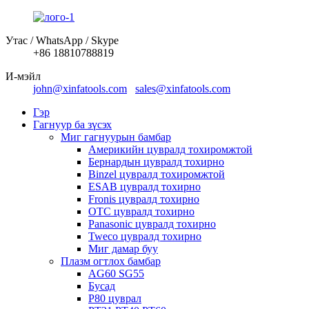
Утас / WhatsApp / Skype
+86 18810788819
И-мэйл
john@xinfatools.com
sales@xinfatools.com
Гэр
Гагнуур ба зүсэх
Миг гагнуурын бамбар
Америкийн цувралд тохиромжтой
Бернардын цувралд тохирно
Binzel цувралд тохиромжтой
ESAB цувралд тохирно
Fronis цувралд тохирно
OTC цувралд тохирно
Panasonic цувралд тохирно
Tweco цувралд тохирно
Миг дамар буу
Плазм огтлох бамбар
AG60 SG55
Бусад
P80 цуврал