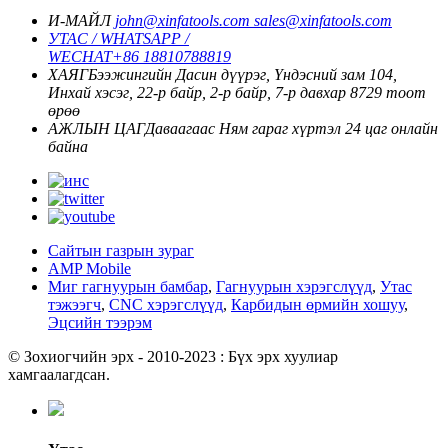
И-МАЙЛ
john@xinfatools.com
sales@xinfatools.com
УТАС / WHATSAPP /
WECHAT
+86 18810788819
ХАЯГ
Бээжингийн Дасин дүүрэг, Үндэсний зам 104,
Инхай хэсэг, 22-р байр, 2-р байр, 7-р давхар 8729 тоот
өрөө
АЖЛЫН ЦАГ
Даваагаас Ням гараг хүртэл
24 цаг онлайн
байна
Сайтын газрын зураг
AMP Mobile
Миг гагнуурын бамбар
,
Гагнуурын хэрэгслүүд
,
Утас
тэжээгч
,
CNC хэрэгслүүд
,
Карбидын өрмийн хошуу
,
Эцсийн тээрэм
© Зохиогчийн эрх - 2010-2023 : Бүх эрх хуулиар
хамгаалагдсан.