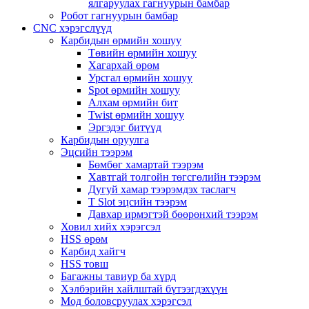
ялгаруулах гагнуурын бамбар
Робот гагнуурын бамбар
CNC хэрэгслүүд
Карбидын өрмийн хошуу
Төвийн өрмийн хошуу
Хагархай өрөм
Урсгал өрмийн хошуу
Spot өрмийн хошуу
Алхам өрмийн бит
Twist өрмийн хошуу
Эргэдэг битүүд
Карбидын оруулга
Эцсийн тээрэм
Бөмбөг хамартай тээрэм
Хавтгай толгойн төгсгөлийн тээрэм
Дугуй хамар тээрэмдэх таслагч
T Slot эцсийн тээрэм
Давхар ирмэгтэй бөөрөнхий тээрэм
Ховил хийх хэрэгсэл
HSS өрөм
Карбид хайгч
HSS товш
Багажны тавиур ба хүрд
Хэлбэрийн хайлштай бүтээгдэхүүн
Мод боловсруулах хэрэгсэл