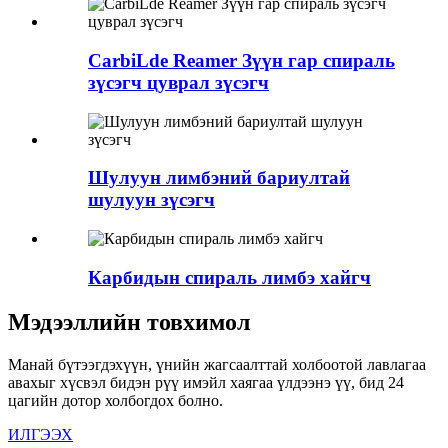
CarbiLde Reamer Зүүн гар спираль
зүсэгч цуврал зүсэгч
Шулуун лимбэний бариултай
шулуун зүсэгч
Карбидын спираль лимбэ хайгч
Мэдээллийн товхимол
Манай бүтээгдэхүүн, үнийн жагсаалттай холбоотой лавлагаа
авахыг хүсвэл бидэн рүү имэйл хаягаа үлдээнэ үү, бид 24
цагийн дотор холбогдох болно.
ИЛГЭЭХ