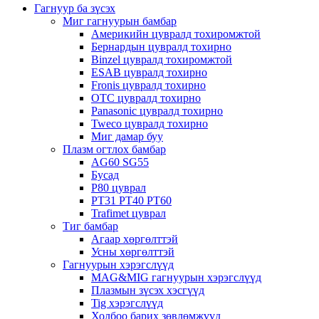
Гагнуур ба зүсэх
Миг гагнуурын бамбар
Америкийн цувралд тохиромжтой
Бернардын цувралд тохирно
Binzel цувралд тохиромжтой
ESAB цувралд тохирно
Fronis цувралд тохирно
OTC цувралд тохирно
Panasonic цувралд тохирно
Tweco цувралд тохирно
Миг дамар буу
Плазм огтлох бамбар
AG60 SG55
Бусад
P80 цуврал
PT31 PT40 PT60
Trafimet цуврал
Тиг бамбар
Агаар хөргөлттэй
Усны хөргөлттэй
Гагнуурын хэрэгслүүд
MAG&MIG гагнуурын хэрэгслүүд
Плазмын зүсэх хэсгүүд
Tig хэрэгслүүд
Холбоо барих зөвлөмжүүд