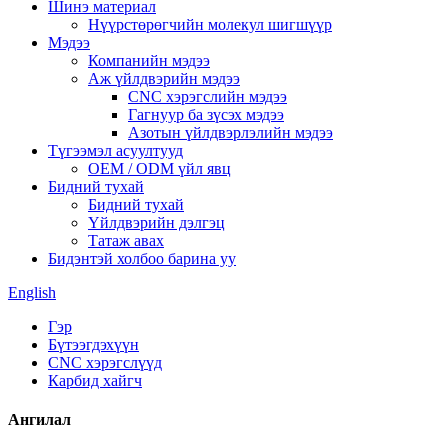
Шинэ материал
Нүүрстөрөгчийн молекул шигшүүр
Мэдээ
Компанийн мэдээ
Аж үйлдвэрийн мэдээ
CNC хэрэгслийн мэдээ
Гагнуур ба зүсэх мэдээ
Азотын үйлдвэрлэлийн мэдээ
Түгээмэл асуултууд
OEM / ODM үйл явц
Бидний тухай
Бидний тухай
Үйлдвэрийн дэлгэц
Татаж авах
Бидэнтэй холбоо барина уу
English
Гэр
Бүтээгдэхүүн
CNC хэрэгслүүд
Карбид хайгч
Ангилал