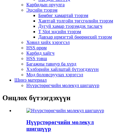
Карбидын оруулга
Эцсийн тээрэм
Бөмбөг хамартай тээрэм
Хавтгай толгойн төгсгөлийн тээрэм
Дугуй хамар тээрэмдэх таслагч
T Slot эцсийн тээрэм
Давхар ирмэгтэй бөөрөнхий тээрэм
Ховил хийх хэрэгсэл
HSS өрөм
Карбид хайгч
HSS товш
Багажны тавиур ба хүрд
Хэлбэрийн хайлштай бүтээгдэхүүн
Мод боловсруулах хэрэгсэл
Шинэ материал
Нүүрстөрөгчийн молекул шигшүүр
Онцлох бүтээгдэхүүн
Нүүрстөрөгчийн молекул
шигшүүр