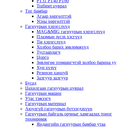
PT31 PT40 PT60
Trafimet цуврал
Тиг бамбар
Агаар хөргөлттэй
Усны хөргөлттэй
Гагнуурын хэрэгслүүд
MAG&MIG гагнуурын хэрэгслүүд
Плазмын зүсэх хэсгүүд
Tig хэрэгслүүд
Холбоо барих зөвлөмжүүд
Тусгаарлагч
Цорго
Зөвлөгөө эзэмшигчтэй холбоо барина уу
Хун хүзүү
Резинэн ханцуй
Залгуур залгуур
Бусад
Цахилгаан гагнуурын цуврал
Гагнуурын машин
Утас тэжээгч
Гагнуурын материал
Аюулгүй гагнуурын бүтээгдэхүүн
Гагнуурын байгаль орчныг хамгаалах тоног
төхөөрөмж
Яндангийн гагнуурын бамбар утаа