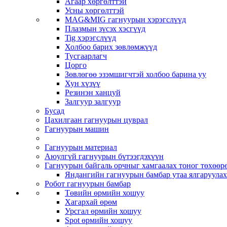
Агаар хөргөлттэй
Усны хөргөлттэй
MAG&MIG гагнуурын хэрэгслүүд
Плазмын зүсэх хэсгүүд
Tig хэрэгслүүд
Холбоо барих зөвлөмжүүд
Тусгаарлагч
Цорго
Зөвлөгөө эзэмшигчтэй холбоо барина уу
Хун хүзүү
Резинэн ханцуй
Залгуур залгуур
Бусад
Цахилгаан гагнуурын цуврал
Гагнуурын машин
Гагнуурын материал
Аюулгүй гагнуурын бүтээгдэхүүн
Гагнуурын байгаль орчныг хамгаалах тоног төхөө
Яндангийн гагнуурын бамбар утаа ялгаруула
Робот гагнуурын бамбар
Төвийн өрмийн хошуу
Хагархай өрөм
Урсгал өрмийн хошуу
Spot өрмийн хошуу