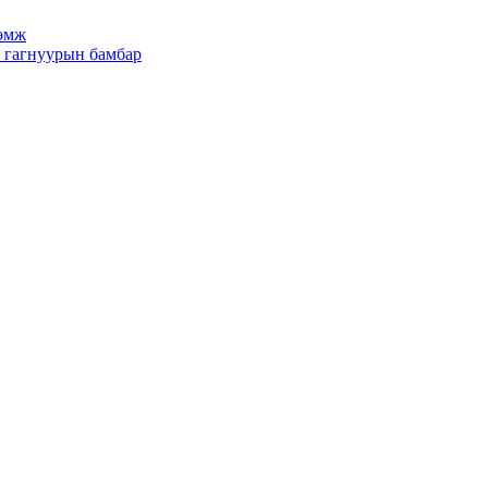
рөмж
х гагнуурын бамбар