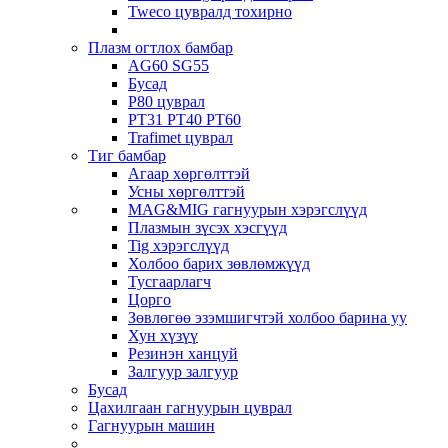
Tweco цувралд тохирно
Плазм огтлох бамбар
AG60 SG55
Бусад
P80 цуврал
PT31 PT40 PT60
Trafimet цуврал
Тиг бамбар
Агаар хөргөлттэй
Усны хөргөлттэй
MAG&MIG гагнуурын хэрэгслүүд
Плазмын зүсэх хэсгүүд
Tig хэрэгслүүд
Холбоо барих зөвлөмжүүд
Тусгаарлагч
Цорго
Зөвлөгөө эзэмшигчтэй холбоо барина уу
Хун хүзүү
Резинэн ханцуй
Залгуур залгуур
Бусад
Цахилгаан гагнуурын цуврал
Гагнуурын машин