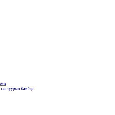
рөмж
х гагнуурын бамбар