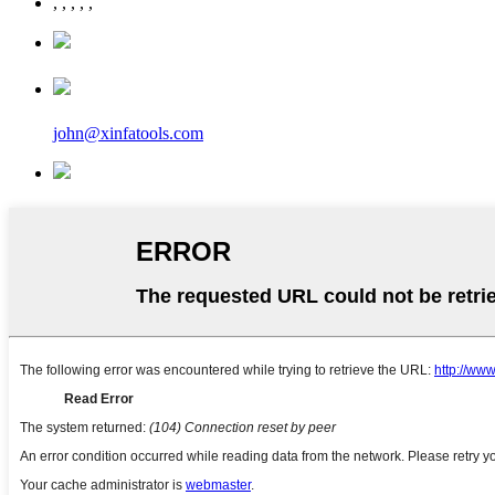
,
,
,
,
,
john@xinfatools.com