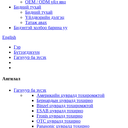
OEM / ODM үйл явц
Бидний тухай
Бидний тухай
Үйлдвэрийн дэлгэц
Татаж авах
Бидэнтэй холбоо барина уу
English
Гэр
Бүтээгдэхүүн
Гагнуур ба зүсэх
Ангилал
Гагнуур ба зүсэх
Америкийн цувралд тохиромжтой
Бернардын цувралд тохирно
Binzel цувралд тохиромжтой
ESAB цувралд тохирно
Fronis цувралд тохирно
OTC цувралд тохирно
Panasonic цувралд тохирно