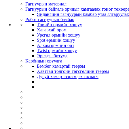
Гагнуурын материал
Гагнуурын байгаль орчныг хамгаалах тоног төхөө
Яндангийн гагнуурын бамбар утаа ялгаруула
Робот гагнуурын бамбар
Төвийн өрмийн хошуу
Хагархай өрөм
Урсгал өрмийн хошуу
Spot өрмийн хошуу
Алхам өрмийн бит
Twist өрмийн хошуу
Эргэдэг битүүд
Карбидын оруулга
Бөмбөг хамартай тээрэм
Хавтгай толгойн төгсгөлийн тээрэм
Дугуй хамар тээрэмдэх таслагч