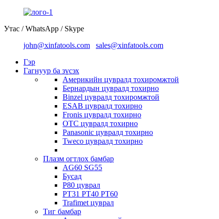
Утас / WhatsApp / Skype
john@xinfatools.com
sales@xinfatools.com
Гэр
Гагнуур ба зүсэх
Америкийн цувралд тохиромжтой
Бернардын цувралд тохирно
Binzel цувралд тохиромжтой
ESAB цувралд тохирно
Fronis цувралд тохирно
OTC цувралд тохирно
Panasonic цувралд тохирно
Tweco цувралд тохирно
Плазм огтлох бамбар
AG60 SG55
Бусад
P80 цуврал
PT31 PT40 PT60
Trafimet цуврал
Тиг бамбар