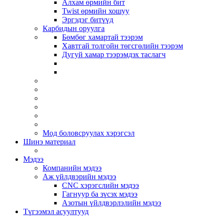
Алхам өрмийн бит
Twist өрмийн хошуу
Эргэдэг битүүд
Карбидын оруулга
Бөмбөг хамартай тээрэм
Хавтгай толгойн төгсгөлийн тээрэм
Дугуй хамар тээрэмдэх таслагч
Мод боловсруулах хэрэгсэл
Шинэ материал
Мэдээ
Компанийн мэдээ
Аж үйлдвэрийн мэдээ
CNC хэрэгслийн мэдээ
Гагнуур ба зүсэх мэдээ
Азотын үйлдвэрлэлийн мэдээ
Түгээмэл асуултууд