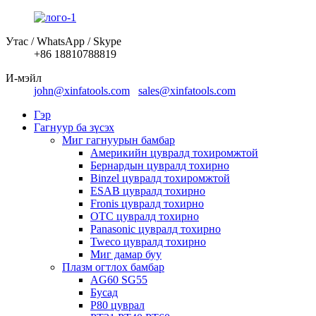
Утас / WhatsApp / Skype
+86 18810788819
И-мэйл
john@xinfatools.com
sales@xinfatools.com
Гэр
Гагнуур ба зүсэх
Миг гагнуурын бамбар
Америкийн цувралд тохиромжтой
Бернардын цувралд тохирно
Binzel цувралд тохиромжтой
ESAB цувралд тохирно
Fronis цувралд тохирно
OTC цувралд тохирно
Panasonic цувралд тохирно
Tweco цувралд тохирно
Миг дамар буу
Плазм огтлох бамбар
AG60 SG55
Бусад
P80 цуврал