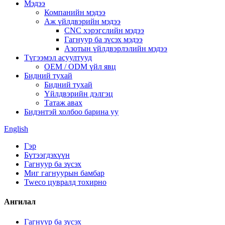
Мэдээ
Компанийн мэдээ
Аж үйлдвэрийн мэдээ
CNC хэрэгслийн мэдээ
Гагнуур ба зүсэх мэдээ
Азотын үйлдвэрлэлийн мэдээ
Түгээмэл асуултууд
OEM / ODM үйл явц
Бидний тухай
Бидний тухай
Үйлдвэрийн дэлгэц
Татаж авах
Бидэнтэй холбоо барина уу
English
Гэр
Бүтээгдэхүүн
Гагнуур ба зүсэх
Миг гагнуурын бамбар
Tweco цувралд тохирно
Ангилал
Гагнуур ба зүсэх