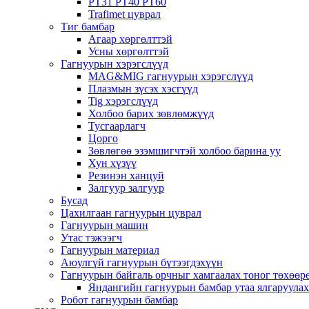
PT31 PT40 PT60
Trafimet цуврал
Тиг бамбар
Агаар хөргөлттэй
Усны хөргөлттэй
Гагнуурын хэрэгслүүд
MAG&MIG гагнуурын хэрэгслүүд
Плазмын зүсэх хэсгүүд
Tig хэрэгслүүд
Холбоо барих зөвлөмжүүд
Тусгаарлагч
Цорго
Зөвлөгөө эзэмшигчтэй холбоо барина уу
Хун хүзүү
Резинэн ханцуй
Залгуур залгуур
Бусад
Цахилгаан гагнуурын цуврал
Гагнуурын машин
Утас тэжээгч
Гагнуурын материал
Аюулгүй гагнуурын бүтээгдэхүүн
Гагнуурын байгаль орчныг хамгаалах тоног төхөө
Яндангийн гагнуурын бамбар утаа ялгаруула
Робот гагнуурын бамбар