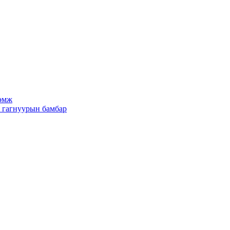
рөмж
х гагнуурын бамбар