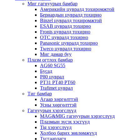
Миг гагнуурын бамбар
Америкийн цувралд тохиромжтой
Бернардын цувралд тохирно
Binzel цувралд тохиромжтой
ESAB цувралд тохирно
Fronis цувралд тохирно
OTC цувралд тохирно
Panasonic цувралд тохирно
Tweco цувралд тохирно
Миг дамар буу
Плазм огтлох бамбар
AG60 SG55
Бусад
P80 цуврал
PT31 PT40 PT60
Trafimet цуврал
Тиг бамбар
Агаар хөргөлттэй
Усны хөргөлттэй
Гагнуурын хэрэгслүүд
MAG&MIG гагнуурын хэрэгслүүд
Плазмын зүсэх хэсгүүд
Tig хэрэгслүүд
Холбоо барих зөвлөмжүүд
Тусгаарлагч