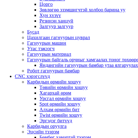
Цорго
Зөвлөгөө эзэмшигчтэй холбоо барина уу
Хун хүзүү
Резинэн ханцуй
Залгуур залгуур
Бусад
Цахилгаан гагнуурын цуврал
Гагнуурын машин
Утас тэжээгч
Гагнуурын материал
Гагнуурын байгаль орчныг хамгаалах тоног төхөө
Яндангийн гагнуурын бамбар утаа ялгаруула
Робот гагнуурын бамбар
CNC хэрэгслүүд
Карбидын өрмийн хошуу
Төвийн өрмийн хошуу
Хагархай өрөм
Урсгал өрмийн хошуу
Spot өрмийн хошуу
Алхам өрмийн бит
Twist өрмийн хошуу
Эргэдэг битүүд
Карбидын оруулга
Эцсийн тээрэм
Бөмбөг хамартай тээрэм