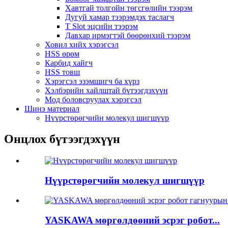
Хавтгай толгойн төгсгөлийн тээрэм
Дугуй хамар тээрэмдэх таслагч
T Slot эцсийн тээрэм
Давхар ирмэгтэй бөөрөнхий тээрэм
Ховил хийх хэрэгсэл
HSS өрөм
Карбид хайгч
HSS товш
Хэрэгсэл эзэмшигч ба хүрз
Хэлбэрийн хайлштай бүтээгдэхүүн
Мод боловсруулах хэрэгсэл
Шинэ материал
Нүүрстөрөгчийн молекул шигшүүр
Онцлох бүтээгдэхүүн
Нүүрстөрөгчийн молекул шигшүүр
YASKAWA мөргөлдөөний эсрэг робот...