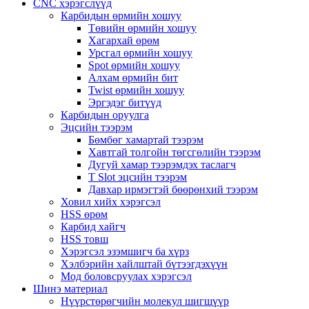
CNC хэрэгслүүд
Карбидын өрмийн хошуу
Төвийн өрмийн хошуу
Хагархай өрөм
Урсгал өрмийн хошуу
Spot өрмийн хошуу
Алхам өрмийн бит
Twist өрмийн хошуу
Эргэдэг битүүд
Карбидын оруулга
Эцсийн тээрэм
Бөмбөг хамартай тээрэм
Хавтгай толгойн төгсгөлийн тээрэм
Дугуй хамар тээрэмдэх таслагч
T Slot эцсийн тээрэм
Давхар ирмэгтэй бөөрөнхий тээрэм
Ховил хийх хэрэгсэл
HSS өрөм
Карбид хайгч
HSS товш
Хэрэгсэл эзэмшигч ба хүрз
Хэлбэрийн хайлштай бүтээгдэхүүн
Мод боловсруулах хэрэгсэл
Шинэ материал
Нүүрстөрөгчийн молекул шигшүүр