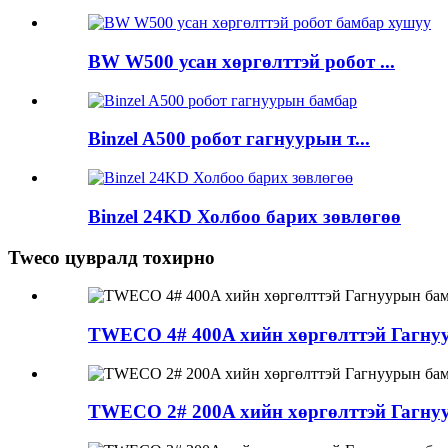
BW W500 усан хөргөлттэй робот ...
Binzel A500 робот гагнуурын т...
Binzel 24KD Холбоо барих зөвлөгөө
Tweco цувралд тохирно
TWECO 4# 400A хийн хөргөлттэй Гагну
TWECO 2# 200A хийн хөргөлттэй Гагну