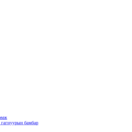
рөмж
х гагнуурын бамбар