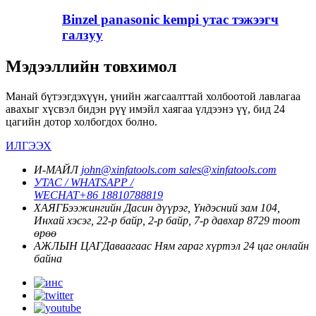
Binzel panasonic kempi утас тэжээгч
галзуу
Мэдээллийн товхимол
Манай бүтээгдэхүүн, үнийн жагсаалттай холбоотой лавлагаа
авахыг хүсвэл бидэн рүү имэйл хаягаа үлдээнэ үү, бид 24
цагийн дотор холбогдох болно.
ИЛГЭЭХ
И-МАЙЛ
john@xinfatools.com
sales@xinfatools.com
УТАС / WHATSAPP /
WECHAT
+86 18810788819
ХАЯГ
Бээжингийн Дасин дүүрэг, Үндэсний зам 104,
Инхай хэсэг, 22-р байр, 2-р байр, 7-р давхар 8729 тоот
өрөө
АЖЛЫН ЦАГ
Даваагаас Ням гараг хүртэл
24 цаг онлайн
байна