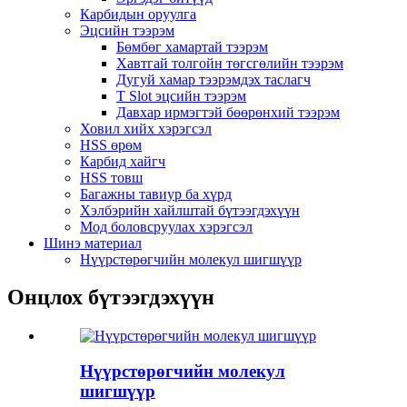
Карбидын оруулга
Эцсийн тээрэм
Бөмбөг хамартай тээрэм
Хавтгай толгойн төгсгөлийн тээрэм
Дугуй хамар тээрэмдэх таслагч
T Slot эцсийн тээрэм
Давхар ирмэгтэй бөөрөнхий тээрэм
Ховил хийх хэрэгсэл
HSS өрөм
Карбид хайгч
HSS товш
Багажны тавиур ба хүрд
Хэлбэрийн хайлштай бүтээгдэхүүн
Мод боловсруулах хэрэгсэл
Шинэ материал
Нүүрстөрөгчийн молекул шигшүүр
Онцлох бүтээгдэхүүн
Нүүрстөрөгчийн молекул
шигшүүр