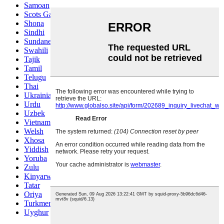
Samoan
Scots Gaelic
Shona
Sindhi
Sundanese
Swahili
Tajik
Tamil
Telugu
Thai
Ukrainian
Urdu
Uzbek
Vietnamese
Welsh
Xhosa
Yiddish
Yoruba
Zulu
Kinyarwanda
Tatar
Oriya
Turkmen
Uyghur