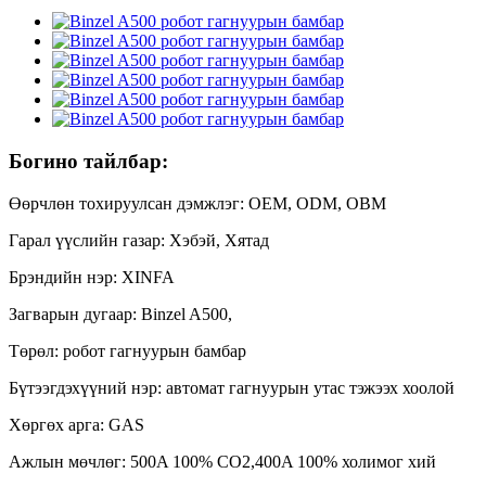
Богино тайлбар:
Өөрчлөн тохируулсан дэмжлэг: OEM, ODM, OBM
Гарал үүслийн газар: Хэбэй, Хятад
Брэндийн нэр: XINFA
Загварын дугаар: Binzel A500,
Төрөл: робот гагнуурын бамбар
Бүтээгдэхүүний нэр: автомат гагнуурын утас тэжээх хоолой
Хөргөх арга: GAS
Ажлын мөчлөг: 500A 100% CO2,400A 100% холимог хий