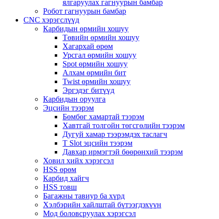
ялгаруулах гагнуурын бамбар
Робот гагнуурын бамбар
CNC хэрэгслүүд
Карбидын өрмийн хошуу
Төвийн өрмийн хошуу
Хагархай өрөм
Урсгал өрмийн хошуу
Spot өрмийн хошуу
Алхам өрмийн бит
Twist өрмийн хошуу
Эргэдэг битүүд
Карбидын оруулга
Эцсийн тээрэм
Бөмбөг хамартай тээрэм
Хавтгай толгойн төгсгөлийн тээрэм
Дугуй хамар тээрэмдэх таслагч
T Slot эцсийн тээрэм
Давхар ирмэгтэй бөөрөнхий тээрэм
Ховил хийх хэрэгсэл
HSS өрөм
Карбид хайгч
HSS товш
Багажны тавиур ба хүрд
Хэлбэрийн хайлштай бүтээгдэхүүн
Мод боловсруулах хэрэгсэл