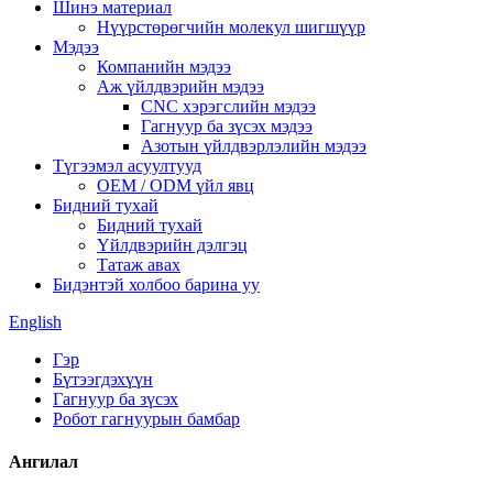
Шинэ материал
Нүүрстөрөгчийн молекул шигшүүр
Мэдээ
Компанийн мэдээ
Аж үйлдвэрийн мэдээ
CNC хэрэгслийн мэдээ
Гагнуур ба зүсэх мэдээ
Азотын үйлдвэрлэлийн мэдээ
Түгээмэл асуултууд
OEM / ODM үйл явц
Бидний тухай
Бидний тухай
Үйлдвэрийн дэлгэц
Татаж авах
Бидэнтэй холбоо барина уу
English
Гэр
Бүтээгдэхүүн
Гагнуур ба зүсэх
Робот гагнуурын бамбар
Ангилал