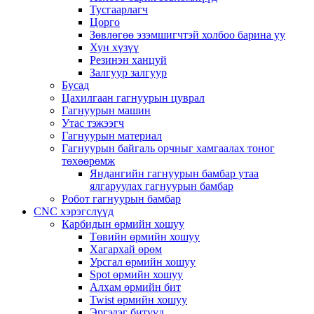
Тусгаарлагч
Цорго
Зөвлөгөө эзэмшигчтэй холбоо барина уу
Хун хүзүү
Резинэн ханцуй
Залгуур залгуур
Бусад
Цахилгаан гагнуурын цуврал
Гагнуурын машин
Утас тэжээгч
Гагнуурын материал
Гагнуурын байгаль орчныг хамгаалах тоног
төхөөрөмж
Яндангийн гагнуурын бамбар утаа
ялгаруулах гагнуурын бамбар
Робот гагнуурын бамбар
CNC хэрэгслүүд
Карбидын өрмийн хошуу
Төвийн өрмийн хошуу
Хагархай өрөм
Урсгал өрмийн хошуу
Spot өрмийн хошуу
Алхам өрмийн бит
Twist өрмийн хошуу
Эргэдэг битүүд