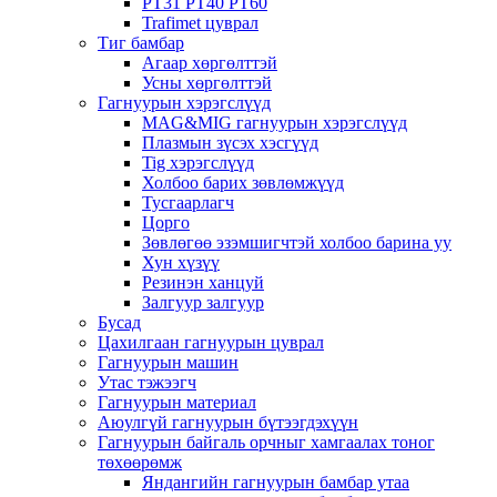
PT31 PT40 PT60
Trafimet цуврал
Тиг бамбар
Агаар хөргөлттэй
Усны хөргөлттэй
Гагнуурын хэрэгслүүд
MAG&MIG гагнуурын хэрэгслүүд
Плазмын зүсэх хэсгүүд
Tig хэрэгслүүд
Холбоо барих зөвлөмжүүд
Тусгаарлагч
Цорго
Зөвлөгөө эзэмшигчтэй холбоо барина уу
Хун хүзүү
Резинэн ханцуй
Залгуур залгуур
Бусад
Цахилгаан гагнуурын цуврал
Гагнуурын машин
Утас тэжээгч
Гагнуурын материал
Аюулгүй гагнуурын бүтээгдэхүүн
Гагнуурын байгаль орчныг хамгаалах тоног
төхөөрөмж
Яндангийн гагнуурын бамбар утаа