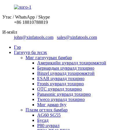
Утас / WhatsApp / Skype
+86 18810788819
И-мэйл
john@xinfatools.com
sales@xinfatools.com
Гэр
Гагнуур ба зүсэх
Миг гагнуурын бамбар
Америкийн цувралд тохиромжтой
Бернардын цувралд тохирно
Binzel цувралд тохиромжтой
ESAB цувралд тохирно
Fronis цувралд тохирно
OTC цувралд тохирно
Panasonic цувралд тохирно
Tweco цувралд тохирно
Миг дамар буу
Плазм огтлох бамбар
AG60 SG55
Бусад
P80 цуврал