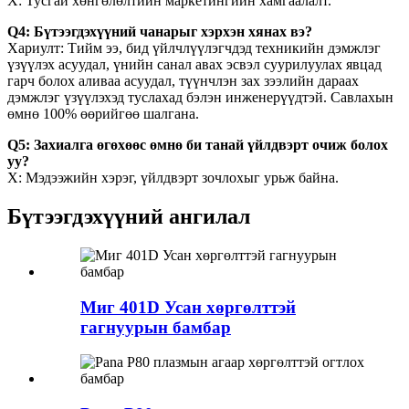
Х: Тусгай хөнгөлөлтийн маркетингийн хамгаалалт.
Q4: Бүтээгдэхүүний чанарыг хэрхэн хянах вэ?
Хариулт: Тийм ээ, бид үйлчлүүлэгчдэд техникийн дэмжлэг
үзүүлэх асуудал, үнийн санал авах эсвэл суурилуулах явцад
гарч болох аливаа асуудал, түүнчлэн зах зээлийн дараах
дэмжлэг үзүүлэхэд туслахад бэлэн инженерүүдтэй. Савлахын
өмнө 100% өөрийгөө шалгана.
Q5: Захиалга өгөхөөс өмнө би танай үйлдвэрт очиж болох
уу?
Х: Мэдээжийн хэрэг, үйлдвэрт зочлохыг урьж байна.
Бүтээгдэхүүний ангилал
Миг 401D Усан хөргөлттэй
гагнуурын бамбар