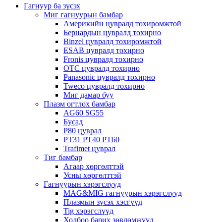
Гагнуур ба зүсэх
Миг гагнуурын бамбар
Америкийн цувралд тохиромжтой
Бернардын цувралд тохирно
Binzel цувралд тохиромжтой
ESAB цувралд тохирно
Fronis цувралд тохирно
OTC цувралд тохирно
Panasonic цувралд тохирно
Tweco цувралд тохирно
Миг дамар буу
Плазм огтлох бамбар
AG60 SG55
Бусад
P80 цуврал
PT31 PT40 PT60
Trafimet цуврал
Тиг бамбар
Агаар хөргөлттэй
Усны хөргөлттэй
Гагнуурын хэрэгслүүд
MAG&MIG гагнуурын хэрэгслүүд
Плазмын зүсэх хэсгүүд
Tig хэрэгслүүд
Холбоо барих зөвлөмжүүд