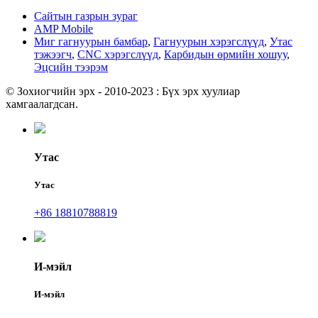
Сайтын газрын зураг
AMP Mobile
Миг гагнуурын бамбар
,
Гагнуурын хэрэгслүүд
,
Утас
тэжээгч
,
CNC хэрэгслүүд
,
Карбидын өрмийн хошуу
,
Эцсийн тээрэм
© Зохиогчийн эрх - 2010-2023 : Бүх эрх хуулиар
хамгаалагдсан.
Утас
Утас
+86 18810788819
И-мэйл
И-мэйл