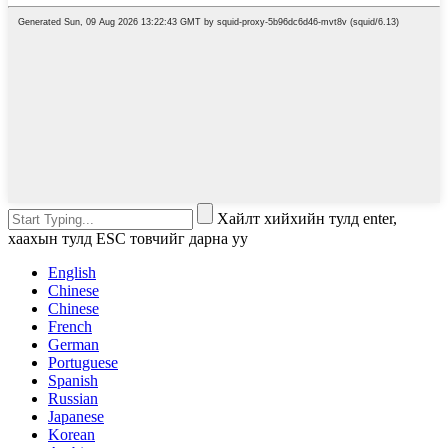
Хайлт хийхийн тулд enter,
хаахын тулд ESC товчийг дарна уу
English
Chinese
Chinese
French
German
Portuguese
Spanish
Russian
Japanese
Korean