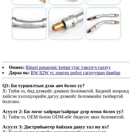
Өмнөх:
Binzel panasonic kempi утас тэжээгч галзуу
Дараа нь:
BW 82W ус хөргөх робот гагнуурын бамбар
Q1: Би туршилтын дээж авч болох уу?
Х: Тийм ээ, бид дээжийг дэмжих боломжтой. Бидний хооронд
хийсэн хэлэлцээрийн дагуу дээжийг боломжийн төлбөртэй
болгоно.
Асуулт 2: Би логог хайрцаг/хайрцаг дээр нэмж болох уу?
Х: Тийм ээ, OEM болон ODM-ийг биднээс авах боломжтой.
Асуулт 3: Дистрибьютер байхын давуу тал юу вэ?