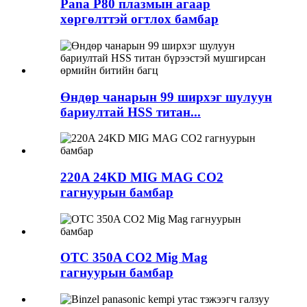
Pana P80 плазмын агаар
хөргөлттэй огтлох бамбар
Өндөр чанарын 99 ширхэг шулуун
бариултай HSS титан...
220A 24KD MIG MAG CO2
гагнуурын бамбар
OTC 350A CO2 Mig Mag
гагнуурын бамбар