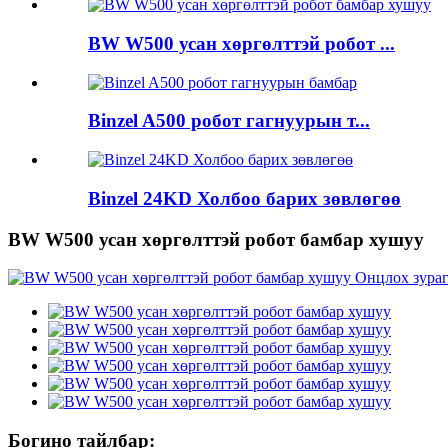
BW W500 усан хөргөлттэй робот ...
Binzel A500 робот гагнуурын т...
Binzel 24KD Холбоо барих зөвлөгөө
BW W500 усан хөргөлттэй робот бамбар хушуу
Богино тайлбар: