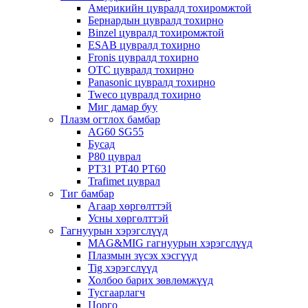
Америкийн цувралд тохиромжтой
Бернардын цувралд тохирно
Binzel цувралд тохиромжтой
ESAB цувралд тохирно
Fronis цувралд тохирно
OTC цувралд тохирно
Panasonic цувралд тохирно
Tweco цувралд тохирно
Миг дамар буу
Плазм огтлох бамбар
AG60 SG55
Бусад
P80 цуврал
PT31 PT40 PT60
Trafimet цуврал
Тиг бамбар
Агаар хөргөлттэй
Усны хөргөлттэй
Гагнуурын хэрэгслүүд
MAG&MIG гагнуурын хэрэгслүүд
Плазмын зүсэх хэсгүүд
Tig хэрэгслүүд
Холбоо барих зөвлөмжүүд
Тусгаарлагч
Цорго