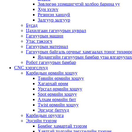
Зөвлөгөө эзэмшигчтэй холбоо барина уу
Хун хүзүү
Резинэн ханцуй
Залгуур залгуур
Бусад
Цахилгаан гагнуурын цуврал
Гагнуурын машин
Утас тэжээгч
Гагнуурын материал
Гагнуурын байгаль орчныг хамгаалах тоног төхөө
Яндангийн гагнуурын бамбар утаа ялгаруула
Робот гагнуурын бамбар
CNC хэрэгслүүд
Карбидын өрмийн хошуу
Төвийн өрмийн хошуу
Хагархай өрөм
Урсгал өрмийн хошуу
Spot өрмийн хошуу
Алхам өрмийн бит
Twist өрмийн хошуу
Эргэдэг битүүд
Карбидын оруулга
Эцсийн тээрэм
Бөмбөг хамартай тээрэм
Хавтгай толгойн төгсгөлийн тээрэм