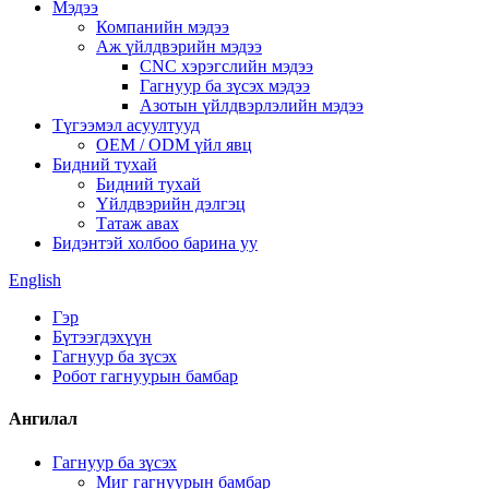
Мэдээ
Компанийн мэдээ
Аж үйлдвэрийн мэдээ
CNC хэрэгслийн мэдээ
Гагнуур ба зүсэх мэдээ
Азотын үйлдвэрлэлийн мэдээ
Түгээмэл асуултууд
OEM / ODM үйл явц
Бидний тухай
Бидний тухай
Үйлдвэрийн дэлгэц
Татаж авах
Бидэнтэй холбоо барина уу
English
Гэр
Бүтээгдэхүүн
Гагнуур ба зүсэх
Робот гагнуурын бамбар
Ангилал
Гагнуур ба зүсэх
Миг гагнуурын бамбар