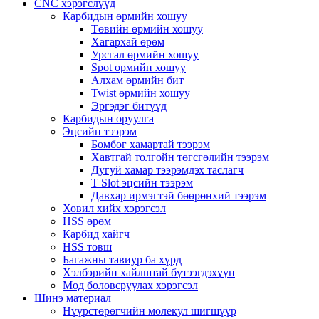
CNC хэрэгслүүд
Карбидын өрмийн хошуу
Төвийн өрмийн хошуу
Хагархай өрөм
Урсгал өрмийн хошуу
Spot өрмийн хошуу
Алхам өрмийн бит
Twist өрмийн хошуу
Эргэдэг битүүд
Карбидын оруулга
Эцсийн тээрэм
Бөмбөг хамартай тээрэм
Хавтгай толгойн төгсгөлийн тээрэм
Дугуй хамар тээрэмдэх таслагч
T Slot эцсийн тээрэм
Давхар ирмэгтэй бөөрөнхий тээрэм
Ховил хийх хэрэгсэл
HSS өрөм
Карбид хайгч
HSS товш
Багажны тавиур ба хүрд
Хэлбэрийн хайлштай бүтээгдэхүүн
Мод боловсруулах хэрэгсэл
Шинэ материал
Нүүрстөрөгчийн молекул шигшүүр