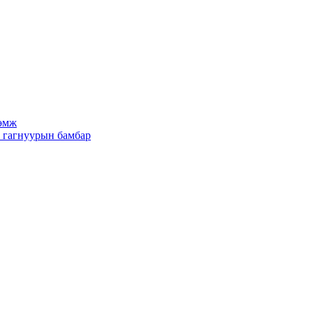
рөмж
х гагнуурын бамбар