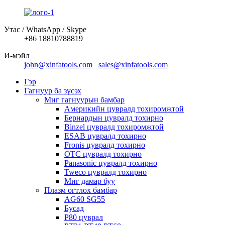
Утас / WhatsApp / Skype
+86 18810788819
И-мэйл
john@xinfatools.com
sales@xinfatools.com
Гэр
Гагнуур ба зүсэх
Миг гагнуурын бамбар
Америкийн цувралд тохиромжтой
Бернардын цувралд тохирно
Binzel цувралд тохиромжтой
ESAB цувралд тохирно
Fronis цувралд тохирно
OTC цувралд тохирно
Panasonic цувралд тохирно
Tweco цувралд тохирно
Миг дамар буу
Плазм огтлох бамбар
AG60 SG55
Бусад
P80 цуврал