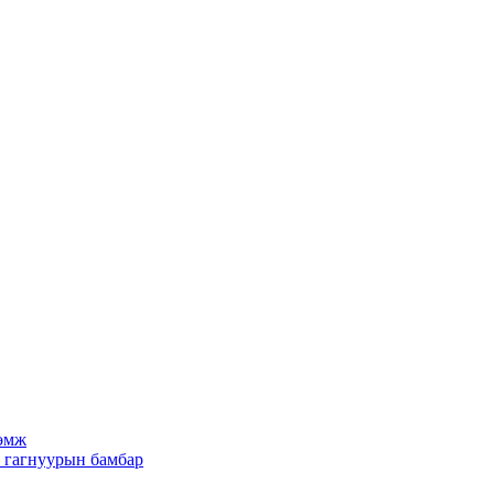
рөмж
х гагнуурын бамбар