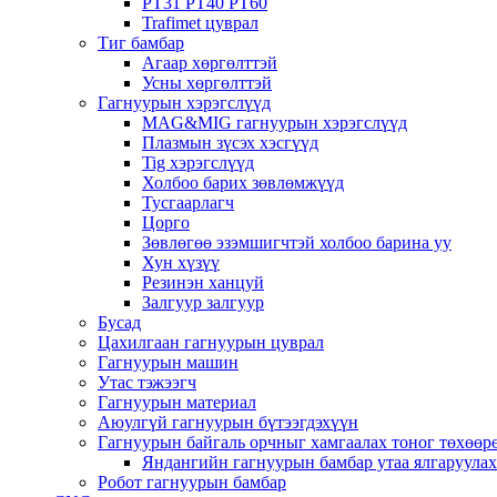
PT31 PT40 PT60
Trafimet цуврал
Тиг бамбар
Агаар хөргөлттэй
Усны хөргөлттэй
Гагнуурын хэрэгслүүд
MAG&MIG гагнуурын хэрэгслүүд
Плазмын зүсэх хэсгүүд
Tig хэрэгслүүд
Холбоо барих зөвлөмжүүд
Тусгаарлагч
Цорго
Зөвлөгөө эзэмшигчтэй холбоо барина уу
Хун хүзүү
Резинэн ханцуй
Залгуур залгуур
Бусад
Цахилгаан гагнуурын цуврал
Гагнуурын машин
Утас тэжээгч
Гагнуурын материал
Аюулгүй гагнуурын бүтээгдэхүүн
Гагнуурын байгаль орчныг хамгаалах тоног төхөө
Яндангийн гагнуурын бамбар утаа ялгаруула
Робот гагнуурын бамбар