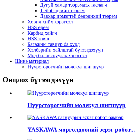
Дугуй хамар тээрэмдэх таслагч
T Slot эцсийн тээрэм
Давхар ирмэгтэй бөөрөнхий тээрэм
Ховил хийх хэрэгсэл
HSS өрөм
Карбид хайгч
HSS товш
Багажны тавиур ба хүрд
Хэлбэрийн хайлштай бүтээгдэхүүн
Мод боловсруулах хэрэгсэл
Шинэ материал
Нүүрстөрөгчийн молекул шигшүүр
Онцлох бүтээгдэхүүн
Нүүрстөрөгчийн молекул шигшүүр
YASKAWA мөргөлдөөний эсрэг робот...